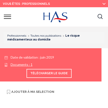
Recherche
Menu
Contenu
VOUS ÊTES : PROFESSIONNELS
principal
principal
Ouvrir
Ouv
le
menu
la
re
Professionnels
Toutes nos publications
Le risque
médicamenteux au domicile
Date de validation :
juin 2019
Documents :
1
TÉLÉCHARGER LE GUIDE
AJOUTER À
MA SELECTION