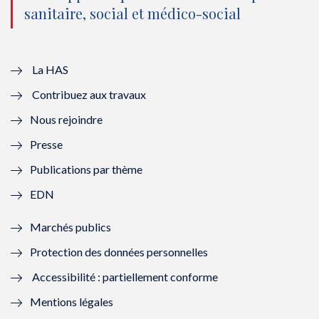
sanitaire, social et médico-social
u
o
u
o
v
u
v
u
e
v
e
v
La HAS
Contribuez aux travaux
l
e
l
e
Nous rejoindre
l
l
l
l
Presse
e
l
e
l
Publications par thème
f
e
f
e
EDN
e
f
e
f
Marchés publics
n
e
n
e
Protection des données personnelles
ê
n
ê
n
Accessibilité : partiellement conforme
t
ê
t
ê
Mentions légales
r
t
r
t