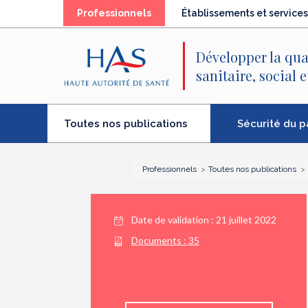
Recherche
Menu
Contenu
(élément
Professionnels
Établissements et services
principal
principal
séléctionné)
Développer la qua
sanitaire, social 
(élément
Sécurité du p
Toutes nos publications
séléctionné)
Professionnels
Toutes nos publications
Date de validation :
21 juillet 2022
Documents :
35