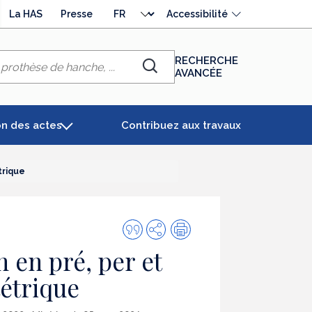
Choisir
La HAS
Presse
Accessibilité
la
langue
RECHERCHE
AVANCÉE
Chercher
on des actes
Contribuez aux travaux
trique
Citer
Partager
Impression
cette
 en pré, per et
publication
tétrique