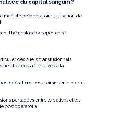
nalisée du capital sanguin ?
 martiale préopératoire (utilisation de
t)
isant l'hémostase peropératoire
ticulier des sueils transfusionnels
rechercher des alternatives à la
t postopératoires pour diminuer la morbi-
ions partagées entre le patient et les
mie postopératoire