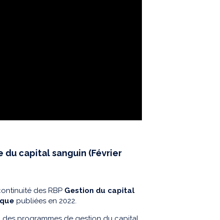
e du capital sanguin (Février
continuité des RBP
Gestion du capital
rique
publiées en 2022.
on des programmes de gestion du capital