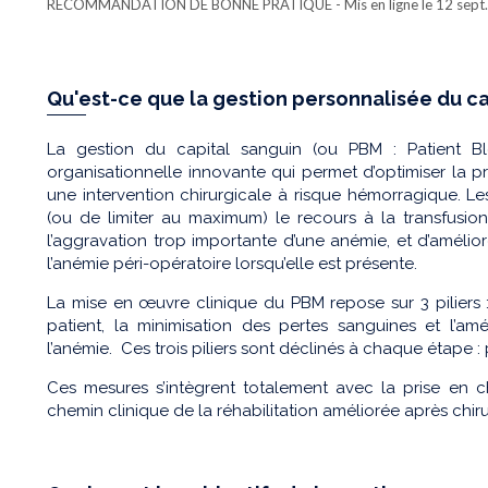
RECOMMANDATION DE BONNE PRATIQUE
- Mis en ligne le 12 sep
Qu'est-ce que la gestion personnalisée du ca
La gestion du capital sanguin (ou PBM : Patient
organisationnelle innovante qui permet d’optimiser la p
une intervention chirurgicale à risque hémorragique. Les
(ou de limiter au maximum) le recours à la transfusion 
l’aggravation trop importante d’une anémie, et d’amélior
l’anémie péri-opératoire lorsqu’elle est présente.
La mise en œuvre clinique du PBM repose sur 3 piliers 
patient, la minimisation des pertes sanguines et l’am
l’anémie. Ces trois piliers sont déclinés à chaque étape : 
Ces mesures s’intègrent totalement avec la prise en c
chemin clinique de la réhabilitation améliorée après chiru