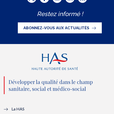
w
a
o
i
S
Restez informé !
i
c
u
n
S
t
e
t
k
ABONNEZ-VOUS AUX ACTUALITÉS
t
b
u
e
e
o
b
d
r
o
e
I
(
k
(
n
n
(
n
(
o
n
o
n
Développer la qualité dans le champ
sanitaire, social et médico-social
u
o
u
o
v
u
v
u
e
v
e
v
La HAS