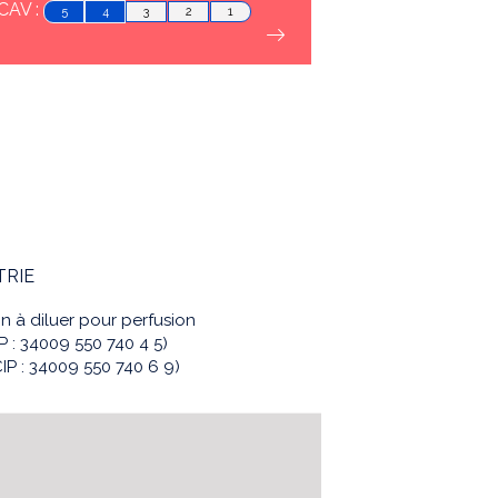
CAV :
5
4
3
2
1
TRIE
 à diluer pour perfusion
IP : 34009 550 740 4 5)
CIP : 34009 550 740 6 9)