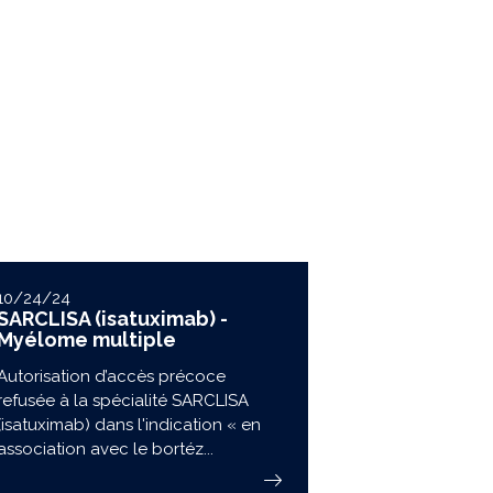
10/24/24
SARCLISA (isatuximab) -
Myélome multiple
Autorisation d’accès précoce
refusée à la spécialité SARCLISA
(isatuximab) dans l'indication « en
association avec le bortéz...