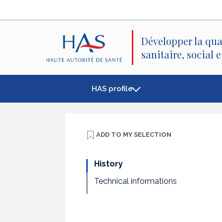
Search
Main
Main
Menu
Content
Développer la qua
sanitaire, social 
HAS profile
ADD TO
MY SELECTION
History
Technical informations