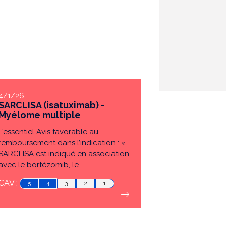
4/1/26
SARCLISA (isatuximab) -
Myélome multiple
L'essentiel Avis favorable au
remboursement dans l’indication : «
SARCLISA est indiqué en association
avec le bortézomib, le...
CAV :
5
4
3
2
1