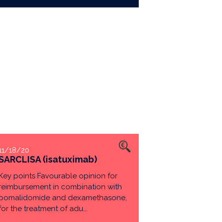
11/18/20
SARCLISA (isatuximab)
Key points Favourable opinion for
reimbursement in combination with
pomalidomide and dexamethasone,
for the treatment of adu...