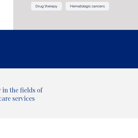
Drug therapy
Hematologic cancers
in the fields of
care services
All our publications by topic and type