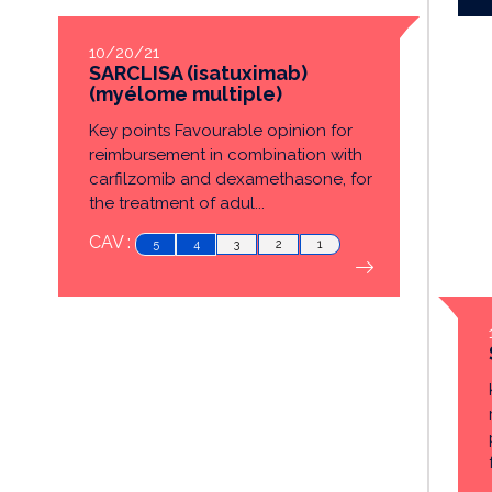
10/20/21
SARCLISA (isatuximab)
(myélome multiple)
Key points Favourable opinion for
reimbursement in combination with
carfilzomib and dexamethasone, for
the treatment of adul...
CAV :
5
4
3
2
1