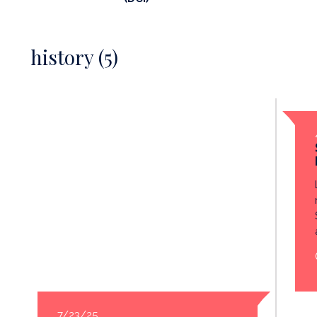
history (5)
7/23/25