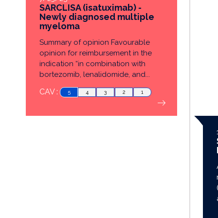
SARCLISA (isatuximab) -
Newly diagnosed multiple
myeloma
Summary of opinion Favourable
opinion for reimbursement in the
indication “in combination with
bortezomib, lenalidomide, and...
CAV :
5
4
3
2
1