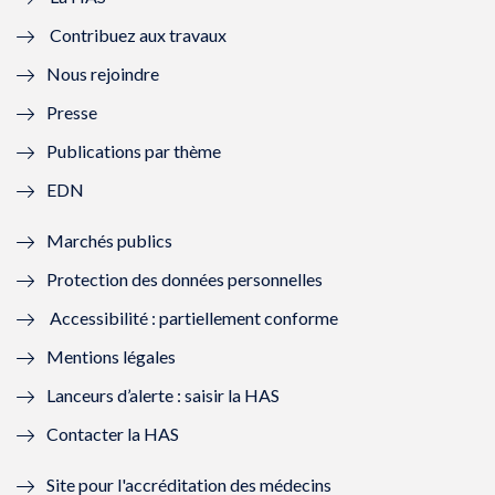
e
v
e
v
Contribuez aux travaux
l
e
l
e
Nous rejoindre
l
l
l
l
Presse
e
l
e
l
Publications par thème
f
e
f
e
EDN
e
f
e
f
Marchés publics
n
e
n
e
Protection des données personnelles
ê
n
ê
n
Accessibilité : partiellement conforme
t
ê
t
ê
Mentions légales
r
t
r
t
Lanceurs d’alerte : saisir la HAS
e
r
e
r
Contacter la HAS
)
e
)
e
Site pour l'accréditation des médecins