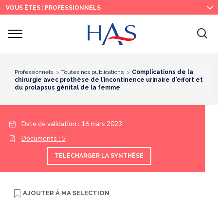
Recherche
Menu
Contenu
VOUS ÊTES : PROFESSIONNELS
principal
principal
Ouvrir
Ouv
le
menu
la
re
Professionnels
Toutes nos publications
Complications de la
chirurgie avec prothèse de l’incontinence urinaire d’effort et
du prolapsus génital de la femme
Date de validation :
16 mars 2023
Documents :
5
TÉLÉCHARGER LA SYNTHÈSE
AJOUTER À
MA SELECTION