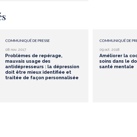
és
COMMUNIQUÉ DE PRESSE
COMMUNIQUÉ DE PR
08 nov. 2017
09 oct. 2018
Problèmes de repérage,
Améliorer la co
mauvais usage des
soins dans le d
antidépresseurs : la dépression
santé mentale
doit être mieux identifiée et
traitée de façon personnalisée