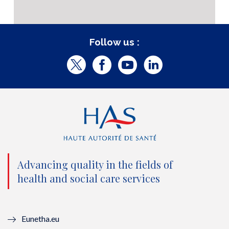
Follow us :
T
F
Y
L
w
a
o
i
i
c
u
n
t
e
t
k
t
b
u
e
e
o
b
d
Advancing quality in the fields of
r
o
e
I
health and social care services
(
k
(
n
n
(
n
(
Eunetha.eu