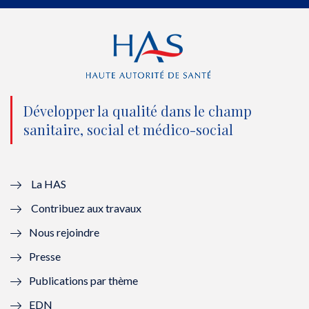
e
o
b
d
r
o
e
I
(
k
(
n
n
(
n
(
o
n
o
n
Développer la qualité dans le champ
sanitaire, social et médico-social
u
o
u
o
v
u
v
u
e
v
e
v
La HAS
Contribuez aux travaux
l
e
l
e
Nous rejoindre
l
l
l
l
Presse
e
l
e
l
Publications par thème
f
e
f
e
EDN