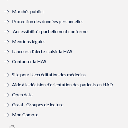
e
f
e
f
Marchés publics
n
e
n
e
Protection des données personnelles
ê
n
ê
n
Accessibilité : partiellement conforme
t
ê
t
ê
Mentions légales
r
t
r
t
Lanceurs d’alerte : saisir la HAS
e
r
e
r
Contacter la HAS
)
e
)
e
Site pour l'accréditation des médecins
)
)
Aide à la décision d'orientation des patients en HAD
Open data
Graal - Groupes de lecture
Mon Compte