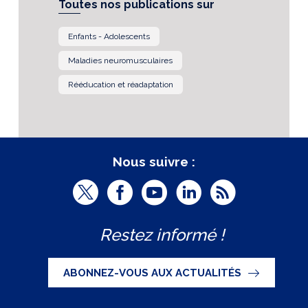
Toutes nos publications sur
Enfants - Adolescents
Maladies neuromusculaires
Rééducation et réadaptation
Nous suivre :
T
F
Y
L
R
w
a
o
i
S
Restez informé !
i
c
u
n
S
t
e
t
k
ABONNEZ-VOUS AUX ACTUALITÉS
t
b
u
e