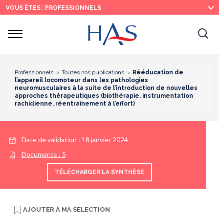
Recherche
Menu
Contenu
VOUS ÊTES : PROFESSIONNELS
principal
principal
Ouvrir
Ouv
le
menu
la
re
Professionnels
Toutes nos publications
Rééducation de
l’appareil locomoteur dans les pathologies
neuromusculaires à la suite de l’introduction de nouvelles
approches thérapeutiques (biothérapie, instrumentation
rachidienne, réentraînement à l’effort)
Date de validation :
18 janvier 2024
Documents :
5
TÉLÉCHARGER LA SYNTHÈSE
AJOUTER À
MA SELECTION