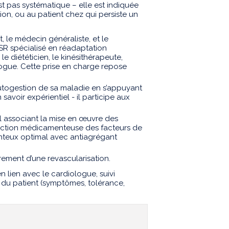
est pas systématique – elle est indiquée
ion, ou au patient chez qui persiste un
, le médecin généraliste, et le
SSR spécialisé en réadaptation
 le diététicien, le kinésithérapeute,
logue. Cette prise en charge repose
utogestion de sa maladie en s’appuyant
n savoir expérientiel - il participe aux
l associant la mise en œuvre des
ection médicamenteuse des facteurs de
enteux optimal avec antiagrégant
ement d’une revascularisation.
n lien avec le cardiologue, suivi
l du patient (symptômes, tolérance,