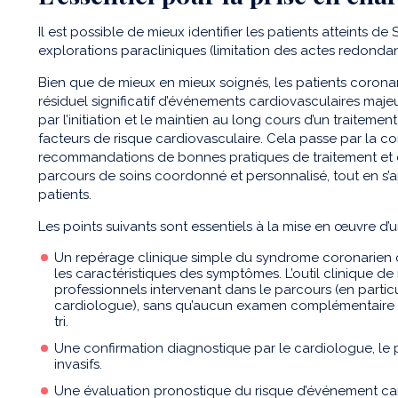
Il est possible de mieux identifier les patients atteints de
explorations paracliniques (limitation des actes redondant
Bien que de mieux en mieux soignés, les patients corona
résiduel significatif d’événements cardiovasculaires majeu
par l’initiation et le maintien au long cours d’un traiteme
facteurs de risque cardiovasculaire. Cela passe par la co
recommandations de bonnes pratiques de traitement et d
parcours de soins coordonné et personnalisé, tout en s’a
patients.
Les points suivants sont essentiels à la mise en œuvre d’u
Un repérage clinique simple du syndrome coronarien ch
les caractéristiques des symptômes. L’outil clinique 
professionnels intervenant dans le parcours (en particu
cardiologue), sans qu’aucun examen complémentaire ne 
tri.
Une confirmation diagnostique par le cardiologue, le
invasifs.
Une évaluation pronostique du risque d’événement card