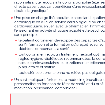
rationnalisant le recours à la coronarographie (elle n’
chez le patient pouvant bénéficier d’une revascularisat
doute diagnostique).
Une prise en charge thérapeutique associant le patient
cardiologue en ville, en service cardiologique ou en 
cardiovasculaire, en lien avec le pharmacien, l’infirmier,
l’enseignant en activité physique adapté et le psycho
sur 3 principes :
le patient coronarien développe des capacités d’’a
sur l’information et la formation qu’il reçoit, et sur so
décisions concernant sa santé,
tout coronarien reçoit un traitement médical optima
règles hygiéno-diététiques recommandées, la corr
risque cardiovasculaires, et le traitement médicam
plaquettaire et statine.
toute sténose coronarienne ne relève pas obligatoir
Un suivi impliquant fortement le médecin généraliste, e
personnalisé en fonction de l’état de santé et du profi
motivation, observance, comorbidité).