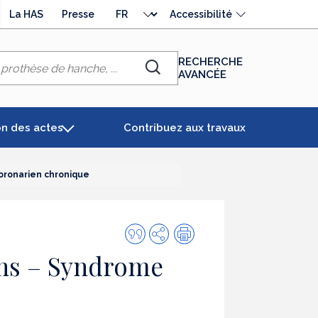
Choisir
La HAS
Presse
Accessibilité
la
langue
RECHERCHE
AVANCÉE
Chercher
on des actes
Contribuez aux travaux
oronarien chronique
Citer
Partager
Impression
cette
ins – Syndrome
publication