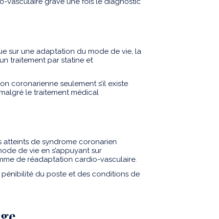
-vasculaire grave une fois le diagnostic
e sur une adaptation du mode de vie, la
un traitement par statine et
on coronarienne seulement s’il existe
malgré le traitement médical
s atteints de syndrome coronarien
mode de vie en s’appuyant sur
amme de réadaptation cardio-vasculaire.
a pénibilité du poste et des conditions de
rge