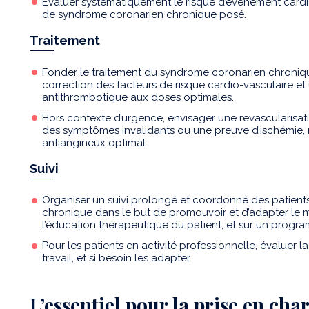
Évaluer systématiquement le risque d’événement cardio
de syndrome coronarien chronique posé.
Traitement
Fonder le traitement du syndrome coronarien chroniqu
correction des facteurs de risque cardio-vasculaire et 
antithrombotique aux doses optimales.
Hors contexte d’urgence, envisager une revascularisati
des symptômes invalidants ou une preuve d’ischémie, 
antiangineux optimal.
Suivi
Organiser un suivi prolongé et coordonné des patient
chronique dans le but de promouvoir et d’adapter le 
l’éducation thérapeutique du patient, et sur un progr
Pour les patients en activité professionnelle, évaluer l
travail, et si besoin les adapter.
L’essentiel pour la prise en cha