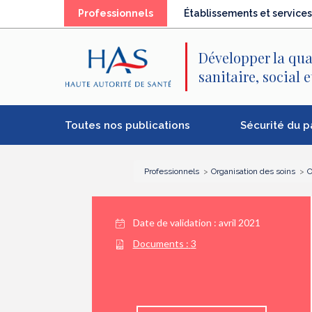
Recherche
Menu
Contenu
(élément
Professionnels
Établissements et services
principal
principal
séléctionné)
Développer la qua
sanitaire, social 
Toutes nos publications
Sécurité du p
Professionnels
Organisation des soins
O
Date de validation :
avril 2021
Documents :
3