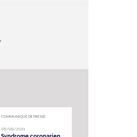
e
COMMUNIQUÉ DE PRESSE
ARTICLE HAS
08/09/2021
13/06/2023
Syndrome coronarien
Construire, or