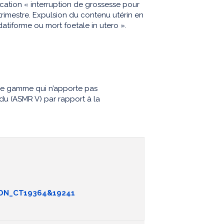
ication « interruption de grossesse pour
rimestre. Expulsion du contenu utérin en
atiforme ou mort foetale in utero ».
de gamme qui n’apporte pas
du (ASMR V) par rapport à la
ON_CT19364&19241