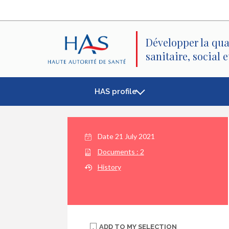
Search
Main
Main
Menu
Content
Développer la qua
sanitaire, social 
HAS profile
Date
21 July 2021
Documents :
2
History
ADD TO
MY SELECTION