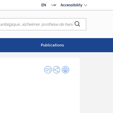
Choose
Accessibility
language
Chercher
Publications
Quote
Share
Print
this
publication