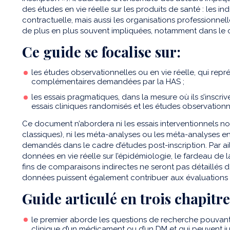
des études en vie réelle sur les produits de santé : les in
contractuelle, mais aussi les organisations professionnel
de plus en plus souvent impliquées, notamment dans le c
Ce guide se focalise sur:
les études observationnelles ou en vie réelle, qui repr
complémentaires demandées par la HAS ;
les essais pragmatiques, dans la mesure où ils s’inscri
essais cliniques randomisés et les études observationn
Ce document n’abordera ni les essais interventionnels no
classiques), ni les méta-analyses ou les méta-analyses en 
demandés dans le cadre d’études post-inscription. Par a
données en vie réelle sur l’épidémiologie, le fardeau de 
fins de comparaisons indirectes ne seront pas détaillés
données puissent également contribuer aux évaluations 
Guide articulé en trois chapitre
le premier aborde les questions de recherche pouvant
clinique d’un médicament ou d’un DM et qui peuvent jus