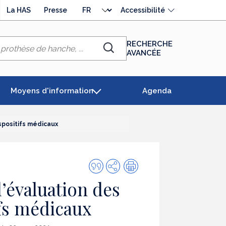
Choisir
La HAS
Presse
Accessibilité
la
langue
RECHERCHE
AVANCÉE
Chercher
Moyens d'information
Agenda
spositifs médicaux
Citer
Partager
Impression
cette
l’évaluation des
publication
fs médicaux