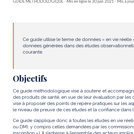
GUIDE MÉTHODOLOGIQUE
- Mis en ligne le 30 juin 2021 - Mis à jou
Ce guide utilise le terme de données « en vie réell
données générées dans des études observationnelle
courante.
Objectifs
Ce guide méthodologique vise à soutenir et accompagner 
des produits de santé, en vue de leur évaluation par les 
vise à proposer des points de repère pratiques sur les 
le niveau de preuve de ces études et la confiance dans le
Ce guide s’applique donc à toutes les études en vie réel
ou DM), y compris celles demandées par les commissions 
inscription »). Il s’adresse à l’ensemble des acteurs impli