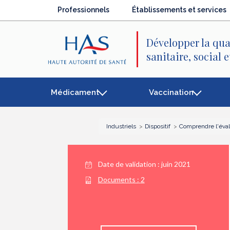
Recherche
Menu
Contenu
Professionnels
Établissements et services
principal
principal
Développer la qua
sanitaire, social 
Médicament
Vaccination
Industriels
Dispositif
Comprendre l'éva
Date de validation :
juin 2021
Documents :
2