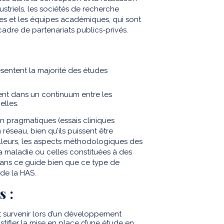
dustriels, les sociétés de recherche
les et les équipes académiques, qui sont
adre de partenariats publics-privés.
ésentent la majorité des études
vent dans un continuum entre les
elles.
n pragmatiques (essais cliniques
réseau, bien qu’ils puissent être
illeurs, les aspects méthodologiques des
la maladie ou celles constituées à des
 dans ce guide bien que ce type de
de la HAS.
s :
 survenir lors d’un développement
tifier la mise en place d’une étude en