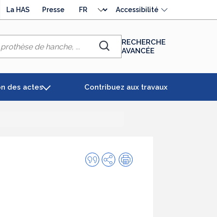
Choisir
La HAS
Presse
Accessibilité
la
langue
RECHERCHE
AVANCÉE
Chercher
on des actes
Contribuez aux travaux
Citer
Partager
Impression
cette
publication