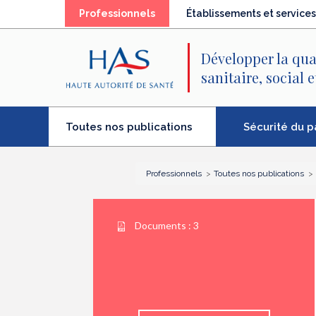
Recherche
Menu
Contenu
(élément
Professionnels
Établissements et services
principal
principal
séléctionné)
Développer la qua
sanitaire, social 
(élément
Sécurité du p
Toutes nos publications
séléctionné)
Professionnels
Toutes nos publications
Documents :
3