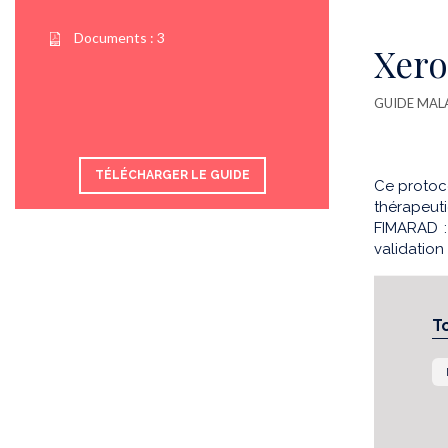
Documents :
3
Xer
GUIDE MAL
TÉLÉCHARGER LE GUIDE
Ce protoco
thérapeuti
FIMARAD :
validation
T