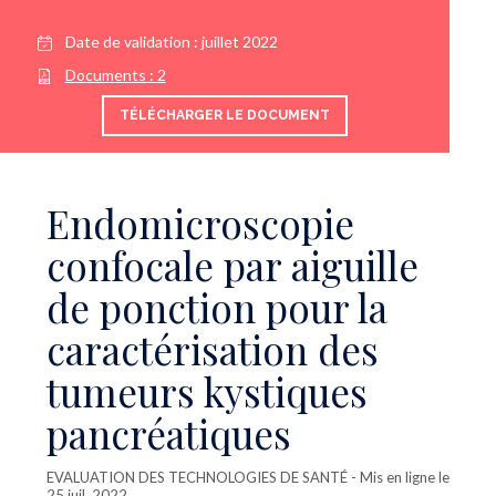
Date de validation :
juillet 2022
Documents :
2
TÉLÉCHARGER LE DOCUMENT
Endomicroscopie
confocale par aiguille
de ponction pour la
caractérisation des
tumeurs kystiques
pancréatiques
EVALUATION DES TECHNOLOGIES DE SANTÉ
- Mis en ligne le
25 juil. 2022