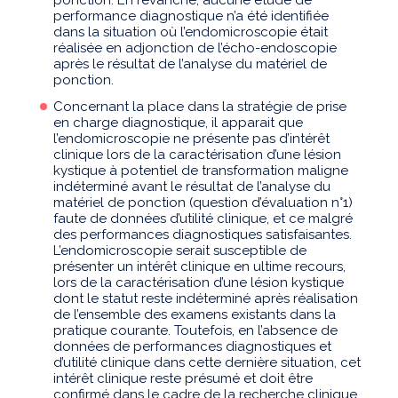
ponction. En revanche, aucune étude de
performance diagnostique n’a été identifiée
dans la situation où l’endomicroscopie était
réalisée en adjonction de l’écho-endoscopie
après le résultat de l’analyse du matériel de
ponction.
Concernant la place dans la stratégie de prise
en charge diagnostique, il apparait que
l’endomicroscopie ne présente pas d’intérêt
clinique lors de la caractérisation d’une lésion
kystique à potentiel de transformation maligne
indéterminé avant le résultat de l’analyse du
matériel de ponction (question d’évaluation n°1)
faute de données d’utilité clinique, et ce malgré
des performances diagnostiques satisfaisantes.
L’endomicroscopie serait susceptible de
présenter un intérêt clinique en ultime recours,
lors de la caractérisation d’une lésion kystique
dont le statut reste indéterminé après réalisation
de l’ensemble des examens existants dans la
pratique courante. Toutefois, en l’absence de
données de performances diagnostiques et
d’utilité clinique dans cette dernière situation, cet
intérêt clinique reste présumé et doit être
confirmé dans le cadre de la recherche clinique.