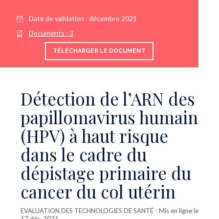
Date de validation :
décembre 2021
Documents :
3
TÉLÉCHARGER LE DOCUMENT
Détection de l’ARN des
papillomavirus humain
(HPV) à haut risque
dans le cadre du
dépistage primaire du
cancer du col utérin
EVALUATION DES TECHNOLOGIES DE SANTÉ
- Mis en ligne le
17 déc. 2021