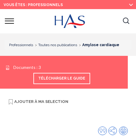
Recherche
Menu
Contenu
VOUS ÊTES : PROFESSIONNELS
principal
principal
Ouvrir
Ouv
le
menu
la
re
Professionnels
Toutes nos publications
Amylose cardiaque
Documents :
3
TÉLÉCHARGER LE GUIDE
AJOUTER À
MA SELECTION
Citer
Partager
Imp