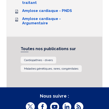
traitant
Amylose cardiaque - PNDS
Amylose cardiaque -
Argumentaire
Toutes nos publications sur
Cardiopathies - divers
Maladies génétiques, rares, congénitales
Nous suivre :
T
F
Y
L
R