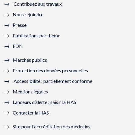
Contribuez aux travaux
l
e
l
e
Nous rejoindre
l
l
l
l
Presse
e
l
e
l
Publications par thème
f
e
f
e
EDN
e
f
e
f
Marchés publics
n
e
n
e
Protection des données personnelles
ê
n
ê
n
Accessibilité : partiellement conforme
t
ê
t
ê
Mentions légales
r
t
r
t
Lanceurs d’alerte : saisir la HAS
e
r
e
r
Contacter la HAS
)
e
)
e
Site pour l'accréditation des médecins
)
)