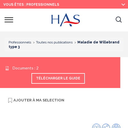
Recherche
Menu
Contenu
VOUS ÊTES : PROFESSIONNELS
principal
principal
Ouvrir
Ouv
le
menu
la
re
Professionnels
Toutes nos publications
Maladie de Willebrand
type 3
Documents :
2
TÉLÉCHARGER LE GUIDE
AJOUTER À
MA SELECTION
Citer
Partager
Imp