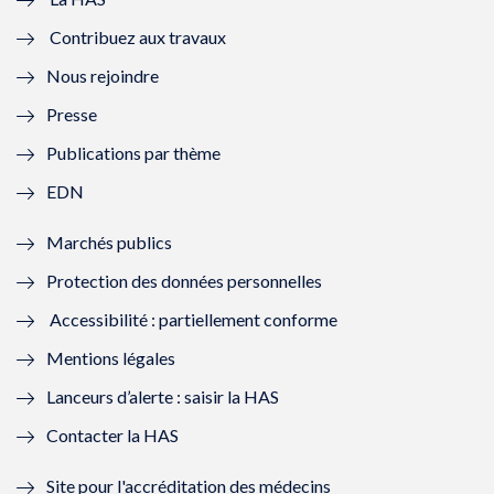
e
v
e
v
Contribuez aux travaux
l
e
l
e
Nous rejoindre
l
l
l
l
Presse
e
l
e
l
Publications par thème
f
e
f
e
EDN
e
f
e
f
Marchés publics
n
e
n
e
Protection des données personnelles
ê
n
ê
n
Accessibilité : partiellement conforme
t
ê
t
ê
Mentions légales
r
t
r
t
Lanceurs d’alerte : saisir la HAS
e
r
e
r
Contacter la HAS
)
e
)
e
Site pour l'accréditation des médecins