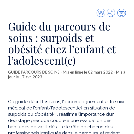
Citer
Partager
Imp
cette
Guide du parcours de
publicatio
soins : surpoids et
obésité chez l’enfant et
l’adolescent(e)
GUIDE PARCOURS DE SOINS
- Mis en ligne le 02 mars 2022 - Mis à
jour le 17 avr. 2023
Ce guide décrit les soins, l’accompagnement et le suivi
médical de l’enfant/l’adolescent(e) en situation de
surpoids ou d’obésité. Il réaffirme l’importance d’un
dépistage précoce couplé à une évaluation des
habitudes de vie. Il détaille le rôle de chacun des
professionnels impliqués dans le parcours, et revient