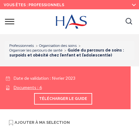
Recherche
Menu
Contenu
VOUS ÊTES : PROFESSIONNELS
principal
principal
Ouvrir
Ouv
le
menu
la
re
Professionnels
Organisation des soins
Organiser les parcours de santé
Guide du parcours de soins :
surpoids et obésité chez l’enfant et l’adolescent(e)
Date de validation :
février 2023
Documents :
6
TÉLÉCHARGER LE GUIDE
AJOUTER À
MA SELECTION