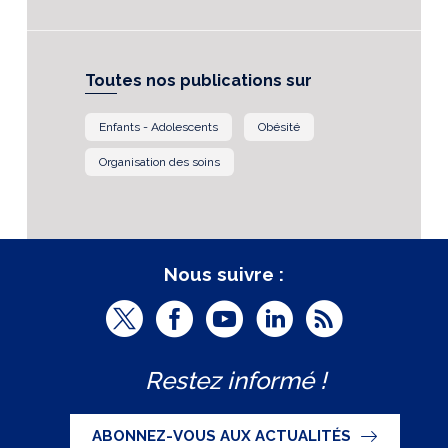
Toutes nos publications sur
Enfants - Adolescents
Obésité
Organisation des soins
Nous suivre :
T
F
Y
L
R
w
a
o
i
S
Restez informé !
i
c
u
n
S
t
e
t
k
ABONNEZ-VOUS AUX ACTUALITÉS