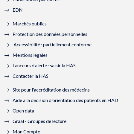
f
e
f
e
EDN
e
f
e
f
Marchés publics
n
e
n
e
Protection des données personnelles
ê
n
ê
n
Accessibilité : partiellement conforme
t
ê
t
ê
Mentions légales
r
t
r
t
Lanceurs d’alerte : saisir la HAS
e
r
e
r
Contacter la HAS
)
e
)
e
Site pour l'accréditation des médecins
)
)
Aide à la décision d'orientation des patients en HAD
Open data
Graal - Groupes de lecture
Mon Compte