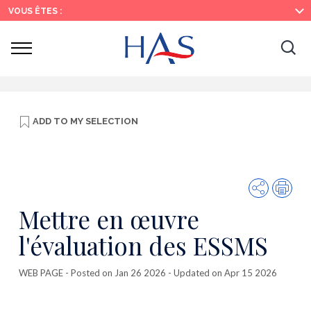
Search
Main
Main
VOUS ÊTES :
Menu
Content
Ouvrir
Ouv
le
menu
la
re
ADD TO
MY SELECTION
Share
Prin
Mettre en œuvre
l'évaluation des ESSMS
WEB PAGE
- Posted on Jan 26 2026 - Updated on Apr 15 2026