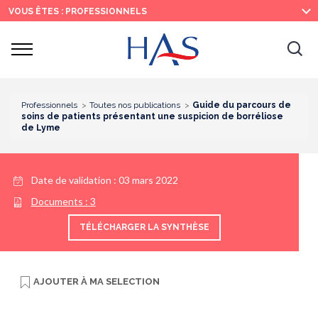
Recherche
Menu
Contenu
VOUS ÊTES : PROFESSIONNELS
principal
principal
Ouvrir
Ouv
le
menu
la
re
Professionnels
Toutes nos publications
Guide du parcours de
soins de patients présentant une suspicion de borréliose
de Lyme
Date de validation :
03 mars 2022
Documents :
3
TÉLÉCHARGER LA SYNTHÈSE
AJOUTER À
MA SELECTION