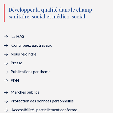
n
(
n
(
o
n
o
n
Développer la qualité dans le champ
sanitaire, social et médico-social
u
o
u
o
v
u
v
u
e
v
e
v
La HAS
Contribuez aux travaux
l
e
l
e
Nous rejoindre
l
l
l
l
Presse
e
l
e
l
Publications par thème
f
e
f
e
EDN
e
f
e
f
Marchés publics
n
e
n
e
Protection des données personnelles
ê
n
ê
n
Accessibilité : partiellement conforme
t
ê
t
ê