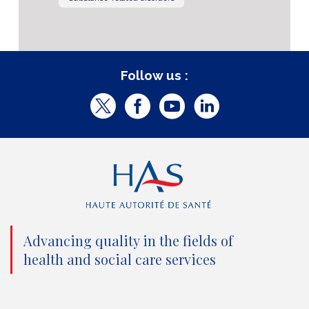
Follow us :
T
F
Y
L
w
a
o
i
i
c
u
n
t
e
t
k
t
b
u
e
e
o
b
d
Advancing quality in the fields of
r
o
e
I
health and social care services
(
k
(
n