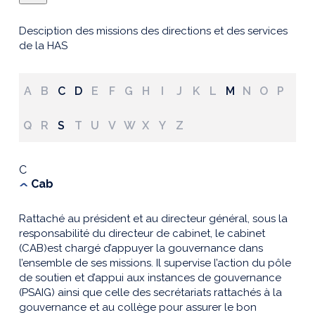
Desciption des missions des directions et des services
de la HAS
A
B
C
D
E
F
G
H
I
J
K
L
M
N
O
P
Q
R
S
T
U
V
W
X
Y
Z
C
Cab
Rattaché au président et au directeur général, sous la
responsabilité du directeur de cabinet, le cabinet
(CAB)est chargé d’appuyer la gouvernance dans
l’ensemble de ses missions. Il supervise l’action du pôle
de soutien et d’appui aux instances de gouvernance
(PSAIG) ainsi que celle des secrétariats rattachés à la
gouvernance et au collège pour assurer le bon