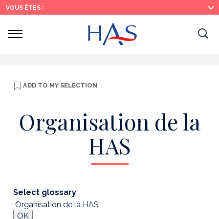
Search
Main
Main
VOUS ÊTES :
Menu
Content
Ouvrir
Ouv
le
menu
la
re
ADD TO
MY SELECTION
Organisation de la
HAS
Select glossary