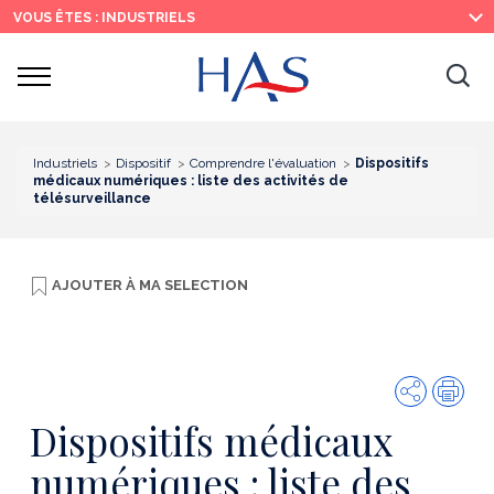
Recherche
Menu
Contenu
VOUS ÊTES : INDUSTRIELS
principal
principal
Ouvrir
Ouv
le
menu
la
re
Industriels
Dispositif
Comprendre l'évaluation
Dispositifs
médicaux numériques : liste des activités de
télésurveillance
AJOUTER À
MA SELECTION
Partager
Imp
Dispositifs médicaux
numériques : liste des