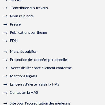
e
v
e
v
Contribuez aux travaux
l
e
l
e
Nous rejoindre
l
l
l
l
Presse
e
l
e
l
Publications par thème
f
e
f
e
EDN
e
f
e
f
Marchés publics
n
e
n
e
Protection des données personnelles
ê
n
ê
n
Accessibilité : partiellement conforme
t
ê
t
ê
Mentions légales
r
t
r
t
Lanceurs d’alerte : saisir la HAS
e
r
e
r
Contacter la HAS
)
e
)
e
Site pour l'accréditation des médecins