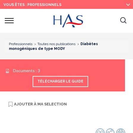
Recherche
Menu
Contenu
VOUS ÊTES : PROFESSIONNELS
principal
principal
Ouvrir
Ouv
le
menu
la
re
Professionnels
Toutes nos publications
Diabètes
monogéniques de type MODY
Documents :
3
TÉLÉCHARGER LE GUIDE
AJOUTER À
MA SELECTION
Citer
Partager
Imp