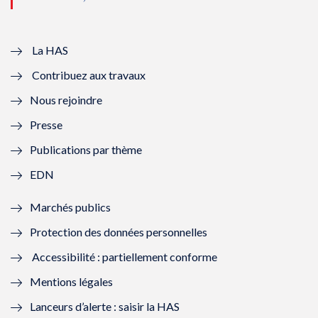
u
o
u
o
v
u
v
u
e
v
e
v
La HAS
Contribuez aux travaux
l
e
l
e
Nous rejoindre
l
l
l
l
Presse
e
l
e
l
Publications par thème
f
e
f
e
EDN
e
f
e
f
Marchés publics
n
e
n
e
Protection des données personnelles
ê
n
ê
n
Accessibilité : partiellement conforme
t
ê
t
ê
Mentions légales
r
t
r
t
Lanceurs d’alerte : saisir la HAS