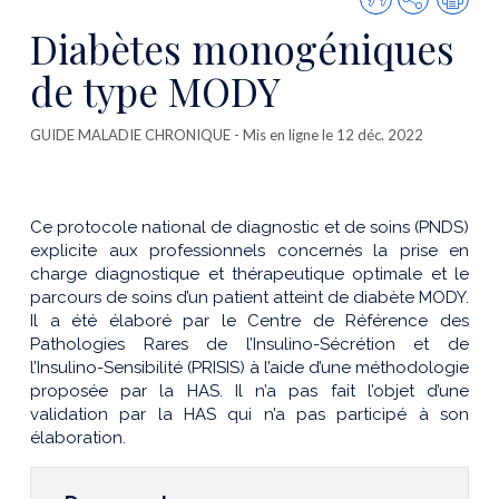
cette
Diabètes monogéniques
publicatio
de type MODY
GUIDE MALADIE CHRONIQUE
- Mis en ligne le 12 déc. 2022
Ce protocole national de diagnostic et de soins (PNDS)
explicite aux professionnels concernés la prise en
charge diagnostique et thérapeutique optimale et le
parcours de soins d’un patient atteint de diabète MODY.
Il a été élaboré par le Centre de Référence des
Pathologies Rares de l’Insulino-Sécrétion et de
l’Insulino-Sensibilité (PRISIS) à l’aide d’une méthodologie
proposée par la HAS. Il n’a pas fait l’objet d’une
validation par la HAS qui n’a pas participé à son
élaboration.