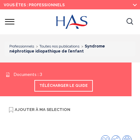
Recherche
Menu
Contenu
VOUS ÊTES : PROFESSIONNELS
principal
principal
Ouvrir
Ouv
le
menu
la
re
Professionnels
Toutes nos publications
Syndrome
néphrotique idiopathique de l’enfant
Documents :
3
TÉLÉCHARGER LE GUIDE
AJOUTER À
MA SELECTION
Citer
Partager
Imp