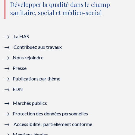
o
n
o
n
Développer la qualité dans le champ
sanitaire, social et médico-social
u
o
u
o
v
u
v
u
e
v
e
v
La HAS
Contribuez aux travaux
l
e
l
e
Nous rejoindre
l
l
l
l
Presse
e
l
e
l
Publications par thème
f
e
f
e
EDN
e
f
e
f
Marchés publics
n
e
n
e
Protection des données personnelles
ê
n
ê
n
Accessibilité : partiellement conforme
t
ê
t
ê
Mentions légales