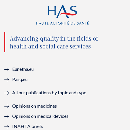
i
c
u
n
t
e
t
k
t
b
u
e
e
o
b
d
Advancing quality in the fields of
r
o
e
I
health and social care services
(
k
(
n
n
(
n
(
Eunetha.eu
o
n
o
n
Pasq.eu
u
o
u
o
All our publications by topic and type
v
u
v
u
Opinions on medicines
e
v
e
v
Opinions on medical devices
l
e
l
e
INAHTA briefs