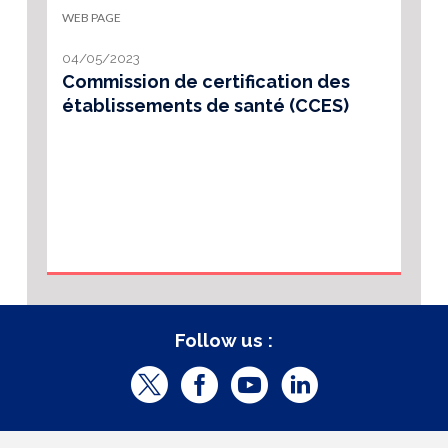
WEB PAGE
04/05/2023
Commission de certification des
établissements de santé (CCES)
Follow us :
T
F
Y
L
w
a
o
i