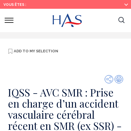
Search
Main
Main
VOUS ÊTES :
Menu
Content
Ouvrir
Ouv
le
menu
la
re
ADD TO
MY SELECTION
Share
Prin
IQSS - AVC SMR : Prise
en charge d’un accident
vasculaire cérébral
récent en SMR (ex SSR) -