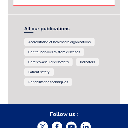
All our publications
Accreditation of healthcare organisations
Central nervous system diseases
Cerebrovascular disorders
Indicators
Patient safety
Rehabilitation techniques
Follow us :
T
F
Y
L