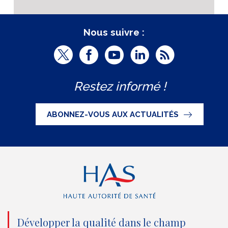
Nous suivre :
T
F
Y
L
R
w
a
o
i
S
Restez informé !
i
c
u
n
S
t
e
t
k
ABONNEZ-VOUS AUX ACTUALITÉS
t
b
u
e
e
o
b
d
r
o
e
I
(
k
(
n
n
(
n
(
o
n
o
n
Développer la qualité dans le champ