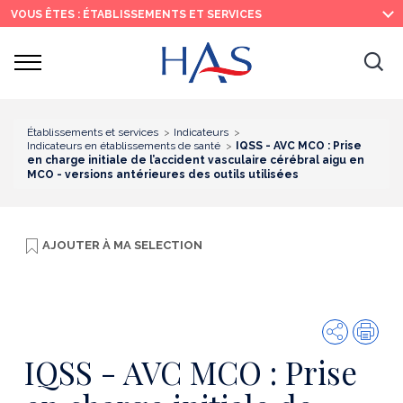
Recherche
Menu
Contenu
VOUS ÊTES : ÉTABLISSEMENTS ET SERVICES
principal
principal
Ouvrir
Ouv
le
menu
la
re
Établissements et services
Indicateurs
Indicateurs en établissements de santé
IQSS - AVC MCO : Prise
en charge initiale de l’accident vasculaire cérébral aigu en
MCO - versions antérieures des outils utilisées
AJOUTER À
MA SELECTION
Partager
Imp
IQSS - AVC MCO : Prise