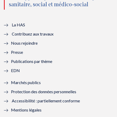
sanitaire, social et médico-social
u
o
u
o
v
u
v
u
e
v
e
v
La HAS
Contribuez aux travaux
l
e
l
e
Nous rejoindre
l
l
l
l
Presse
e
l
e
l
Publications par thème
f
e
f
e
EDN
e
f
e
f
Marchés publics
n
e
n
e
Protection des données personnelles
ê
n
ê
n
Accessibilité : partiellement conforme
t
ê
t
ê
Mentions légales
r
t
r
t