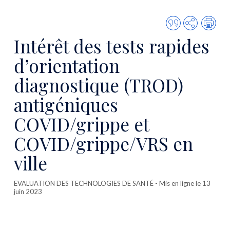
Citer
Partager
Imp
cette
Intérêt des tests rapides
publicatio
d’orientation
diagnostique (TROD)
antigéniques
COVID/grippe et
COVID/grippe/VRS en
ville
EVALUATION DES TECHNOLOGIES DE SANTÉ
- Mis en ligne le 13
juin 2023