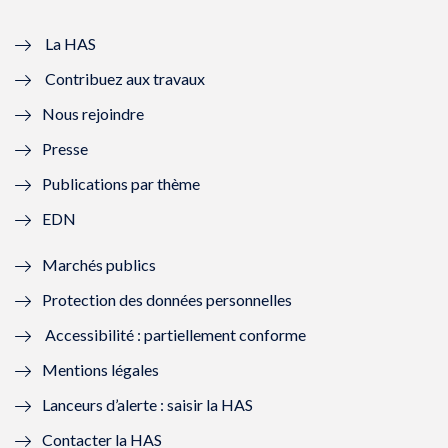
v
u
v
u
e
v
e
v
La HAS
Contribuez aux travaux
l
e
l
e
Nous rejoindre
l
l
l
l
Presse
e
l
e
l
Publications par thème
f
e
f
e
EDN
e
f
e
f
Marchés publics
n
e
n
e
Protection des données personnelles
ê
n
ê
n
Accessibilité : partiellement conforme
t
ê
t
ê
Mentions légales
r
t
r
t
Lanceurs d’alerte : saisir la HAS
e
r
e
r
Contacter la HAS