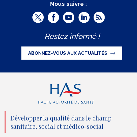
Nous suivre :
T
F
Y
L
R
w
a
o
i
S
Restez informé !
i
c
u
n
S
t
e
t
k
ABONNEZ-VOUS AUX ACTUALITÉS
t
b
u
e
e
o
b
d
r
o
e
I
(
k
(
n
n
(
n
(
o
n
o
n
Développer la qualité dans le champ
sanitaire, social et médico-social
u
o
u
o