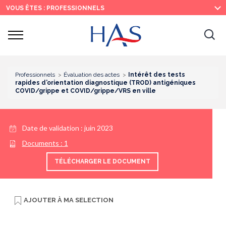
Recherche
Menu
Contenu
VOUS ÊTES : PROFESSIONNELS
principal
principal
Ouvrir
Ouv
le
menu
la
re
Professionnels
Évaluation des actes
Intérêt des tests
rapides d’orientation diagnostique (TROD) antigéniques
COVID/grippe et COVID/grippe/VRS en ville
Date de validation :
juin 2023
Documents :
1
TÉLÉCHARGER LE DOCUMENT
AJOUTER À
MA SELECTION