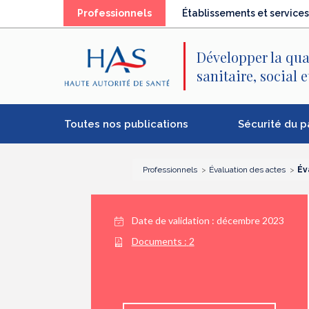
Recherche
Menu
Contenu
(élément
Professionnels
Établissements et services
principal
principal
séléctionné)
Développer la qua
sanitaire, social 
Toutes nos publications
Sécurité du p
Professionnels
Évaluation des actes
Év
Date de validation :
décembre 2023
Documents :
2