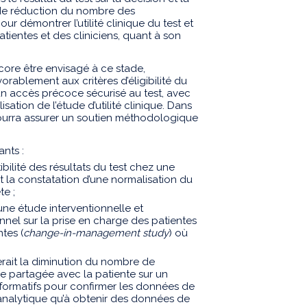
de réduction du nombre des
ur démontrer l’utilité clinique du test et
tientes et des cliniciens, quant à son
ore être envisagé à ce stade,
ablement aux critères d’éligibilité du
 un accès précoce sécurisé au test, avec
ation de l’étude d’utilité clinique. Dans
ourra assurer un soutien méthodologique
nts :
bilité des résultats du test chez une
 la constatation d’une normalisation du
te ;
’une étude interventionnelle et
nel sur la prise en charge des patientes
tes (
change-in-management study
) où
serait la diminution du nombre de
le partagée avec la patiente sur un
nformatifs pour confirmer les données de
analytique qu’à obtenir des données de