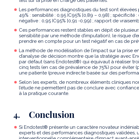
test sur la prise en charge des patientes.
Les performances diagnostiques du test sont élevées
49% : sensibilité : 0,95 IC95% [0,89 – 0,98] ; spécificité 
négative : 0,95 IC95% [0,91 -0,99] ; rapport de vraisemb
Ces performances restent stables en dépit de plusieur
sensibilité par une méthode d’imputation), le risque d’
prendre en compte pour un test négatif en cas de pré
La méthode de modélisation de l’impact sur la prise e
d’analyse de décision montre que la stratégie avec En
par défaut (sans Endotest®) qui équivaut à réaliser tr
cinq tests (en cas de prévalence de 75%) pour éviter (
une patiente (preuve indirecte basée sur des perform
Selon les experts, de nombreux éléments cliniques no
l’étude ne permettent pas de conclure avec confiance su
à la pratique courante.
4. Conclusion
Si Endotest® présente un caractère novateur indéniable
experts et des performances diagnostiques validées,
interventionnelle complémentaire d’impact avant-après l