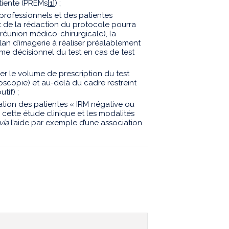
atiente (PREMs
[1]
) ;
s professionnels et des patientes
de la rédaction du protocole pourra
réunion médico-chirurgicale), la
bilan d’imagerie à réaliser préalablement
thme décisionnel du test en cas de test
er le volume de prescription du test
oscopie) et au-delà du cadre restreint
tif) ;
nation des patientes « IRM négative ou
 cette étude clinique et les modalités
via
l’aide par exemple d’une association