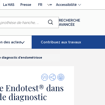
Choisir
La HAS
Presse
Accessibilité
la
langue
RECHERCHE
AVANCÉE
Chercher
Contribuez aux travaux
on des actes
t
nné)
de diagnostic d’endométriose
Citer
Partager
Impression
cette
ire Endotest® dans
publication
de diagnostic