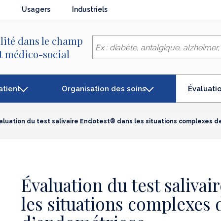
Usagers
Industriels
lité dans le champ
et médico-social
atient
Organisation des soins
Évaluati
(élémen
séléctio
aluation du test salivaire Endotest® dans les situations complexes 
Évaluation du test saliva
les situations complexes 