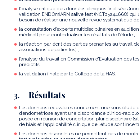
l’analyse critique des données cliniques finalisées (no
validation ENDOmiARN salive test (NCT05244668) qui on
besoin de réaliser une nouvelle revue systématique de la
la consultation d’experts multidisciplinaires en auditi
médical) pour contextualiser les résultats de l’étude ;
la réaction par écrit des parties prenantes au travail d
associations de patientes) ;
l’analyse du travail en Commission d’Evaluation des te
prédictifs ;
la validation finale par le Collège de la HAS.
3. Résultats
Les données recevables concernent une sous étude d
d’endométriose ayant une discordance clinico-radiolo
posée en réunion de concertation pluridisciplinaire (si
de biais et l’applicabilité clinique de l’étude sont incer
Les données disponibles ne permettent pas de montre