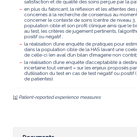
satisfaction et de qualité des soins perçue par la p
en plus du fabricant, la réflexion et les attentes de
concernés à la recherche de consensus au moment 
concerner le contexte de soins (centre de niveau 3, 
population cible et son profil clinique ainsi que le 
au test, les critères de jugement pertinents, l’algori
positif ou négatif ;
la réalisation d’une enquête de pratiques pour estim
dans la population cible de la HAS (avant une coeli
de celle-ci (en aval d’un bilan d’imagerie non contribu
la réalisation d’une enquête d’acceptabilité à desti
incertaine tout venant » sur les enjeux proposés par
d’utilisation du test en cas de test négatif ou positif (
de patientes).
[1]
Patient-reported experience measures