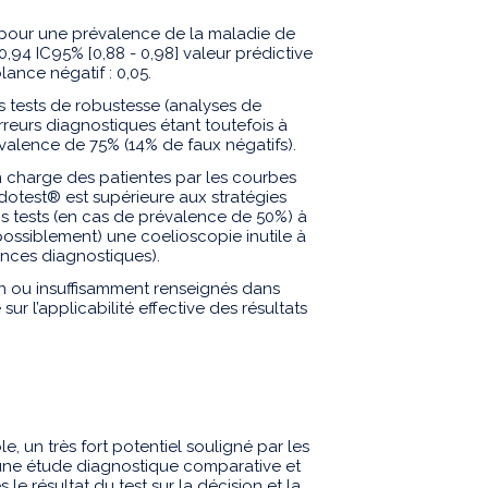
 pour une prévalence de la maladie de
: 0,94 IC95% [0,88 - 0,98] valeur prédictive
lance négatif : 0,05.
s tests de robustesse (analyses de
erreurs diagnostiques étant toutefois à
valence de 75% (14% de faux négatifs).
n charge des patientes par les courbes
dotest® est supérieure aux stratégies
ois tests (en cas de prévalence de 50%) à
possiblement) une coelioscopie inutile à
ances diagnostiques).
n ou insuffisamment renseignés dans
r l’applicabilité effective des résultats
, un très fort potentiel souligné par les
 une étude diagnostique comparative et
e résultat du test sur la décision et la