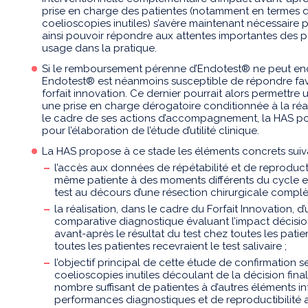
prise en charge des patientes (notamment en termes 
coelioscopies inutiles) s’avère maintenant nécessaire po
ainsi pouvoir répondre aux attentes importantes des pa
usage dans la pratique.
Si le remboursement pérenne d’Endotest® ne peut enc
Endotest® est néanmoins susceptible de répondre favor
forfait innovation. Ce dernier pourrait alors permettre
une prise en charge dérogatoire conditionnée à la réalis
le cadre de ses actions d’accompagnement, la HAS p
pour l’élaboration de l’étude d’utilité clinique.
La HAS propose à ce stade les éléments concrets suiva
l’accès aux données de répétabilité et de reproducti
même patiente à des moments différents du cycle et
test au décours d’une résection chirurgicale complè
la réalisation, dans le cadre du Forfait Innovation, d
comparative diagnostique évaluant l’impact décision
avant-après le résultat du test chez toutes les patien
toutes les patientes recevraient le test salivaire ;
l’objectif principal de cette étude de confirmation 
coelioscopies inutiles découlant de la décision fina
nombre suffisant de patientes à d’autres éléments i
performances diagnostiques et de reproductibilité 