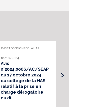
AVIS ET DÉCISIONS DE LA HAS
AVIS ET DÉCISIONS DE 
18/10/2024
08/01/2024
Avis
Avis
›
n°2024.0066/AC/SEAP
n°2023.0048/
du 17 octobre 2024
du 21 décemb
du collège de la HAS
du collège de
relatif à la prise en
relatif à l’insc
charge dérogatoire
sur la LAP
du di...
mentionnée à .