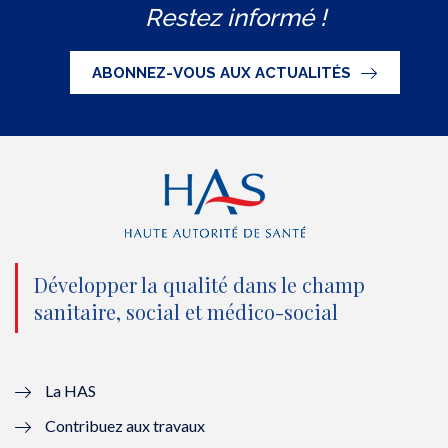
Restez informé !
i
c
u
n
S
t
e
t
k
ABONNEZ-VOUS AUX ACTUALITÉS
t
b
u
e
e
o
b
d
r
o
e
I
(
k
(
n
n
(
n
(
o
n
o
n
Développer la qualité dans le champ
sanitaire, social et médico-social
u
o
u
o
v
u
v
u
e
v
e
v
La HAS
Contribuez aux travaux
l
e
l
e