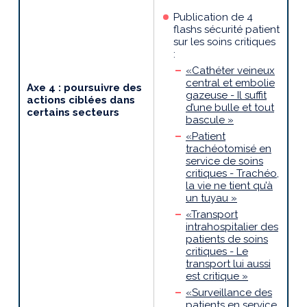
Publication de 4
flashs sécurité patient
sur les soins critiques
:
«Cathéter veineux
central et embolie
Axe 4 : poursuivre des
gazeuse - Il suffit
actions ciblées dans
d’une bulle et tout
certains secteurs
bascule »
«Patient
trachéotomisé en
service de soins
critiques - Trachéo,
la vie ne tient qu’à
un tuyau »
«Transport
intrahospitalier des
patients de soins
critiques - Le
transport lui aussi
est critique »
«Surveillance des
patients en service