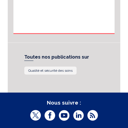
Toutes nos publications sur
Qualité et sécurité des soins
Nous suivre :
T
F
Y
L
R
w
a
o
i
S