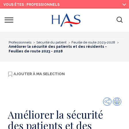
Recherche
Menu
Contenu
VOUS ÊTES : PROFESSIONNELS
principal
principal
Ouvrir
Ouv
le
menu
la
re
Professionnels
Sécurité du patient
Feuille de route 2023-2028
Améliorer la sécurité des patients et des résidents -
Feuilles de route 2023 - 2028
AJOUTER À
MA SELECTION
Partager
Imp
Améliorer la sécurité
des patients et des