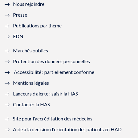
Nous rejoindre
l
l
l
l
Presse
e
l
e
l
Publications par thème
f
e
f
e
EDN
e
f
e
f
Marchés publics
n
e
n
e
Protection des données personnelles
ê
n
ê
n
Accessibilité : partiellement conforme
t
ê
t
ê
Mentions légales
r
t
r
t
Lanceurs d’alerte : saisir la HAS
e
r
e
r
Contacter la HAS
)
e
)
e
Site pour l'accréditation des médecins
)
)
Aide à la décision d'orientation des patients en HAD