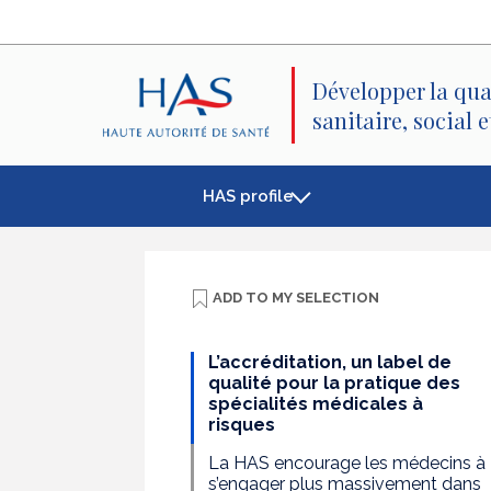
Search
Main
Main
Menu
Content
Développer la qua
sanitaire, social 
HAS profile
ADD TO
MY SELECTION
L’accréditation, un label de
qualité pour la pratique des
spécialités médicales à
risques
La HAS encourage les médecins à
s’engager plus massivement dans