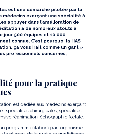
les est une démarche pilotée par la
s médecins exerçant une spécialité à
 les appuyer dans l’amélioration de
créditation a de nombreux atouts à
ce jour 500 équipes et 10 000
mment connue. C’est pourquoi la HAS
tion, ça vous irait comme un gant »
 les professionnels concernés,
lité pour la pratique
ues
itation est dédiée aux médecins exerçant
 : spécialités chirurgicales, spécialités
ensive réanimation, échographie fœtale.
 un programme élaboré par l’organisme
our la plupart, de la pratique quotidienne