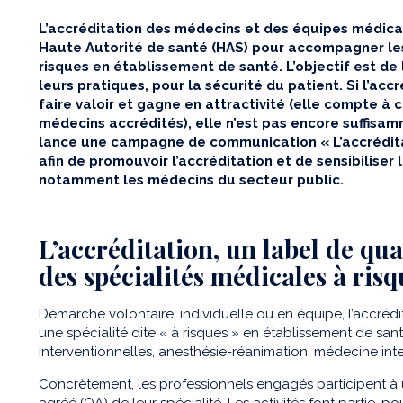
L’accréditation des médecins et des équipes médica
Haute Autorité de santé (HAS) pour accompagner le
risques en établissement de santé. L’objectif est de
leurs pratiques, pour la sécurité du patient. Si l’ac
faire valoir et gagne en attractivité (elle compte à 
médecins accrédités), elle n’est pas encore suffisa
lance une campagne de communication « L’accrédita
afin de promouvoir l’accréditation et de sensibiliser
notamment les médecins du secteur public.
L’accréditation, un label de qua
des spécialités médicales à risq
Démarche volontaire, individuelle ou en équipe, l’accréd
une spécialité dite « à risques » en établissement de santé
interventionnelles, anesthésie-réanimation, médecine int
Concrètement, les professionnels engagés participent à
agréé (OA) de leur spécialité. Les activités font partie, p