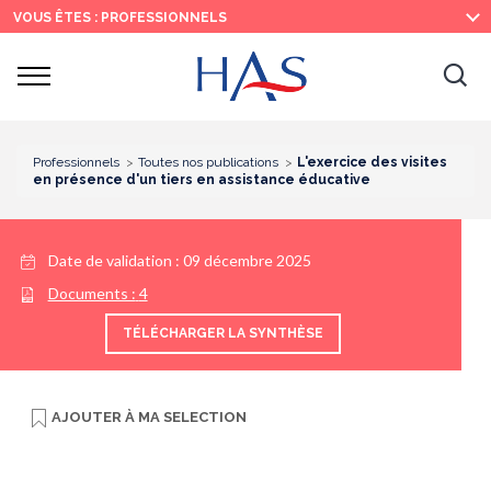
Recherche
Menu
Contenu
VOUS ÊTES : PROFESSIONNELS
principal
principal
Ouvrir
Ouv
le
menu
la
re
Professionnels
Toutes nos publications
L'exercice des visites
en présence d'un tiers en assistance éducative
Date de validation :
09 décembre 2025
Documents :
4
TÉLÉCHARGER LA SYNTHÈSE
AJOUTER À
MA SELECTION