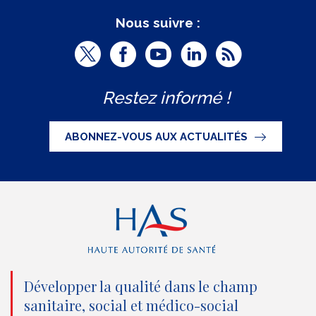
Nous suivre :
T
F
Y
L
R
w
a
o
i
S
Restez informé !
i
c
u
n
S
t
e
t
k
ABONNEZ-VOUS AUX ACTUALITÉS
t
b
u
e
e
o
b
d
r
o
e
I
(
k
(
n
n
(
n
(
o
n
o
n
Développer la qualité dans le champ
sanitaire, social et médico-social
u
o
u
o