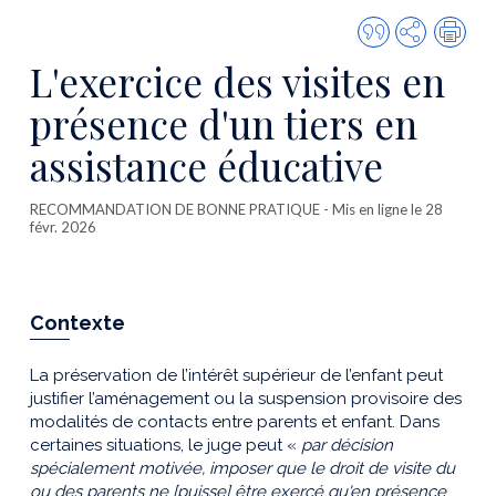
Citer
Partager
Imp
cette
L'exercice des visites en
publicatio
présence d'un tiers en
assistance éducative
RECOMMANDATION DE BONNE PRATIQUE
- Mis en ligne le 28
févr. 2026
Contexte
La préservation de l’intérêt supérieur de l’enfant peut
justifier l’aménagement ou la suspension provisoire des
modalités de contacts entre parents et enfant. Dans
certaines situations, le juge peut «
par décision
spécialement motivée, imposer que le droit de visite du
ou des parents ne [puisse] être exercé qu'en présence