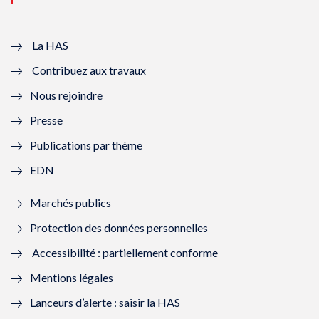
v
u
v
u
e
v
e
v
La HAS
Contribuez aux travaux
l
e
l
e
Nous rejoindre
l
l
l
l
Presse
e
l
e
l
Publications par thème
f
e
f
e
EDN
e
f
e
f
Marchés publics
n
e
n
e
Protection des données personnelles
ê
n
ê
n
Accessibilité : partiellement conforme
t
ê
t
ê
Mentions légales
r
t
r
t
Lanceurs d’alerte : saisir la HAS
e
r
e
r