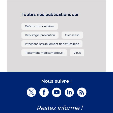
Toutes nos publications sur
Déficits immunitaires
Dépistage, prévention
Grossesse
Infections sexuellement transmissibles
Traitement médicamenteux
Virus
Nous suivre :
T
F
Y
L
R
w
a
o
i
S
Restez informé !
i
c
u
n
S