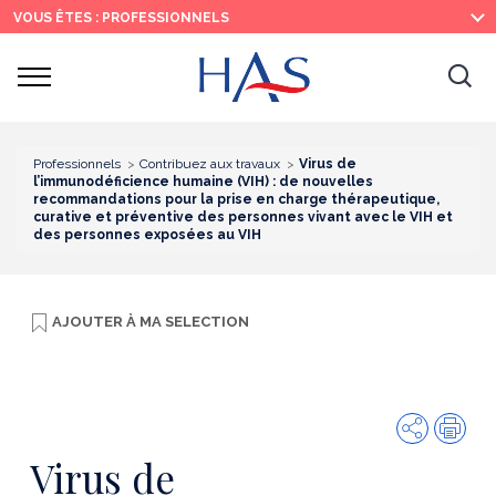
Recherche
Menu
Contenu
VOUS ÊTES : PROFESSIONNELS
principal
principal
Ouvrir
Ouv
le
menu
la
re
Professionnels
Contribuez aux travaux
Virus de
l’immunodéficience humaine (VIH) : de nouvelles
recommandations pour la prise en charge thérapeutique,
curative et préventive des personnes vivant avec le VIH et
des personnes exposées au VIH
AJOUTER À
MA SELECTION
Partager
Imp
Virus de