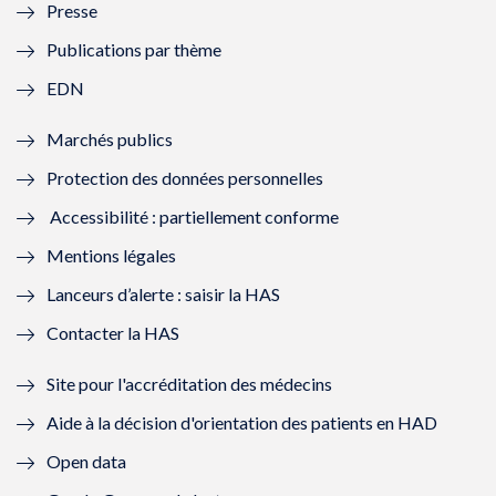
Presse
e
l
e
l
Publications par thème
f
e
f
e
EDN
e
f
e
f
Marchés publics
n
e
n
e
Protection des données personnelles
ê
n
ê
n
Accessibilité : partiellement conforme
t
ê
t
ê
Mentions légales
r
t
r
t
Lanceurs d’alerte : saisir la HAS
e
r
e
r
Contacter la HAS
)
e
)
e
Site pour l'accréditation des médecins
)
)
Aide à la décision d'orientation des patients en HAD
Open data