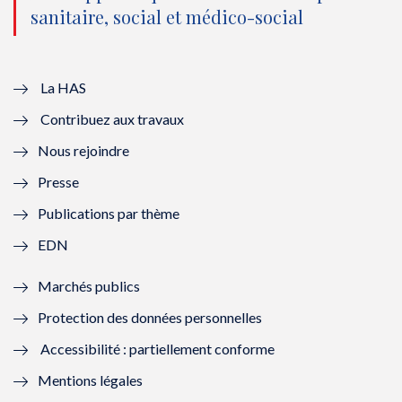
sanitaire, social et médico-social
u
o
u
o
v
u
v
u
e
v
e
v
La HAS
Contribuez aux travaux
l
e
l
e
Nous rejoindre
l
l
l
l
Presse
e
l
e
l
Publications par thème
f
e
f
e
EDN
e
f
e
f
Marchés publics
n
e
n
e
Protection des données personnelles
ê
n
ê
n
Accessibilité : partiellement conforme
t
ê
t
ê
Mentions légales
r
t
r
t