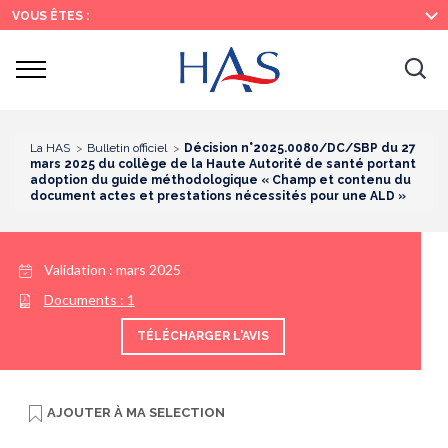
Recherche
Menu
Contenu
VOUS ÊTES :
principal
principal
Ouvrir
Ouv
le
menu
la
re
La HAS
Bulletin officiel
Décision n°2025.0080/DC/SBP du 27
mars 2025 du collège de la Haute Autorité de santé portant
adoption du guide méthodologique « Champ et contenu du
document actes et prestations nécessités pour une ALD »
Validation :
mars 2025
Documents :
1
TÉLÉCHARGER L'AVIS
AJOUTER À
MA SELECTION