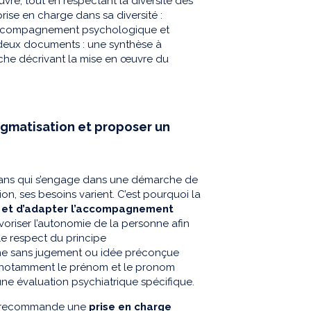
vre, tout en respectant la diversité des
prise en charge dans sa diversité :
, accompagnement psychologique et
deux documents : une synthèse à
fiche décrivant la mise en œuvre du
tigmatisation et proposer un
trans qui s’engage dans une démarche de
ion, ses besoins varient. C’est pourquoi la
ge et d’adapter l’accompagnement
voriser l’autonomie de la personne afin
 le respect du principe
sonne sans jugement ou idée préconçue
nt notamment le prénom et le pronom
'une évaluation psychiatrique spécifique.
HAS recommande une
prise en charge