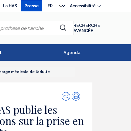
Choisir
La HAS
Presse
Accessibilité
la
langue
RECHERCHE
AVANCÉE
Chercher
t
Agenda
charge médicale de l’adulte
Partager
Impression
AS publie les
ns sur la prise en