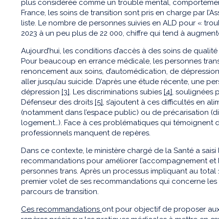
plus considérée comme un trouble mental, comporteme
France, les soins de transition sont pris en charge par l’A
liste. Le nombre de personnes suivies en ALD pour « troubl
2023 à un peu plus de 22 000, chiffre qui tend à augmen
Aujourd’hui, les conditions d’accès à des soins de qualité r
Pour beaucoup en errance médicale, les personnes trans
renoncement aux soins, d’automédication, de dépressio
aller jusqu’au suicide. D’après une étude récente, une pers
dépression
[3]
. Les discriminations subies
[4]
, soulignées 
Défenseur des droits
[5]
, s’ajoutent à ces difficultés en a
(notamment dans l’espace public) ou de précarisation (dif
logement…). Face à ces problématiques qui témoignent d’
professionnels manquent de repères.
Dans ce contexte, le ministère chargé de la Santé a saisi 
recommandations pour améliorer l’accompagnement et l
personnes trans. Après un processus impliquant au total 1
premier volet de ses recommandations qui concerne les 
parcours de transition.
Ces recommandations
ont pour objectif de proposer au