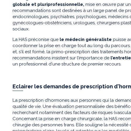
globale et pluriprofessionnelle,
mise en œuvre par une
recommandations sont destinées à un large panel de prof
endocrinologues, psychiatres, psychologues, médecins de 
gynécologues-obstétriciens, urologues, chirurgiens plastic
sociaux.
La HAS préconise que
le médecin généraliste
puisse ac
coordonner la prise en charge tout au long du parcours. Il
et, s'il est formé, la primo-prescription des traitements 
recommandations insistent sur l’importance de
l’entretie
un professionnel d'une structure de premier recours.
Eclairer les demandes de prescription d'hor
La prescription d’hormones aux personnes qui la demand
qualité de vie. Une évaluation personnalisée des bénéfi
recherchant notamment des facteurs de risques (vasculai
Concernant la prise en charge chirurgicale, la HAS r
chirurgie des personnes trans. Elle souligne la nécessité 
préopératoire claire, loyale et adaptée sur les modalités c