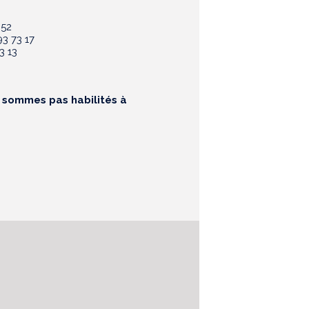
 52
3 73 17
3 13
e sommes pas habilités à