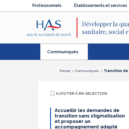
Recherche
Menu
Contenu
Professionnels
Établissements et services
principal
principal
Développer la qua
sanitaire, social 
(élément
Communiqués
séléctionné)
Presse
Communiqués
Transition de
AJOUTER À
MA SELECTION
Accueillir les demandes de
transition sans stigmatisation
et proposer un
accompagnement adapté