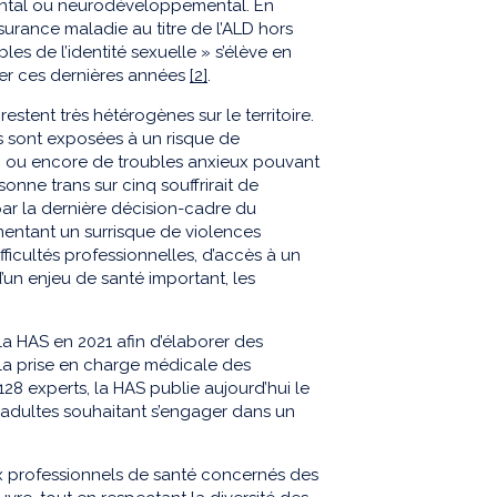
ntal ou neurodéveloppemental. En
ssurance maladie au titre de l’ALD hors
es de l’identité sexuelle » s’élève en
ter ces dernières années
[2]
.
estent très hétérogènes sur le territoire.
 sont exposées à un risque de
n ou encore de troubles anxieux pouvant
onne trans sur cinq souffrirait de
par la dernière décision-cadre du
limentant un surrisque de violences
ficultés professionnelles, d’accès à un
un enjeu de santé important, les
la HAS en 2021 afin d’élaborer des
a prise en charge médicale des
28 experts, la HAS publie aujourd’hui le
adultes souhaitant s’engager dans un
x professionnels de santé concernés des