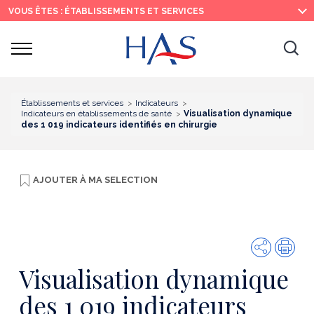
Recherche
Menu
Contenu
VOUS ÊTES : ÉTABLISSEMENTS ET SERVICES
principal
principal
Ouvrir
Ouv
le
menu
la
re
Établissements et services
Indicateurs
Indicateurs en établissements de santé
Visualisation dynamique
des 1 019 indicateurs identifiés en chirurgie
AJOUTER À
MA SELECTION
Partager
Imp
Visualisation dynamique
des 1 019 indicateurs