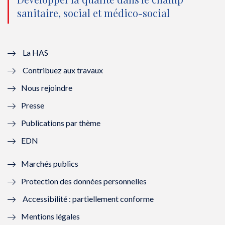
o
n
o
n
sanitaire, social et médico-social
u
o
u
o
v
u
v
u
e
v
e
v
La HAS
Contribuez aux travaux
l
e
l
e
Nous rejoindre
l
l
l
l
Presse
e
l
e
l
Publications par thème
f
e
f
e
EDN
e
f
e
f
Marchés publics
n
e
n
e
Protection des données personnelles
ê
n
ê
n
Accessibilité : partiellement conforme
t
ê
t
ê
Mentions légales
r
t
r
t