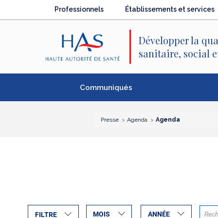
Recherche
Menu
Contenu
Professionnels
Établissements et services
principal
principal
Développer la qua
sanitaire, social 
Communiqués
Presse
Agenda
Agenda
MOIS
ANNÉE
FILTRE