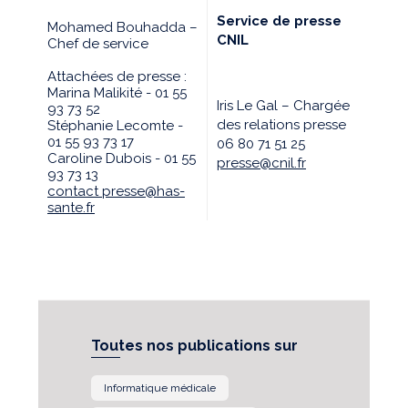
Service de presse
Mohamed Bouhadda –
CNIL
Chef de service
Attachées de presse :
Marina Malikité - 01 55
Iris Le Gal – Chargée
93 73 52
des relations presse
Stéphanie Lecomte -
01 55 93 73 17
06 80 71 51 25
Caroline Dubois - 01 55
presse@cnil.fr
93 73 13
contact presse@has-
sante.fr
Toutes nos publications sur
Informatique médicale