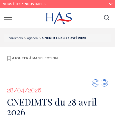
Recherche
Menu
Contenu
VOUS ÊTES : INDUSTRIELS
principal
principal
Ouvrir
Ouv
le
menu
la
re
Industriels
Agenda
CNEDIMTS du 28 avril 2026
AJOUTER À
MA SELECTION
Partager
Imp
28/04/2026
CNEDIMTS du 28 avril
2026