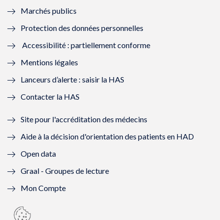
Marchés publics
n
e
n
e
Protection des données personnelles
ê
n
ê
n
Accessibilité : partiellement conforme
t
ê
t
ê
Mentions légales
r
t
r
t
Lanceurs d’alerte : saisir la HAS
e
r
e
r
Contacter la HAS
)
e
)
e
Site pour l'accréditation des médecins
)
)
Aide à la décision d'orientation des patients en HAD
Open data
Graal - Groupes de lecture
Mon Compte