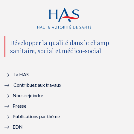
r
o
e
I
(
k
(
n
n
(
n
(
o
n
o
n
Développer la qualité dans le champ
sanitaire, social et médico-social
u
o
u
o
v
u
v
u
e
v
e
v
La HAS
Contribuez aux travaux
l
e
l
e
Nous rejoindre
l
l
l
l
Presse
e
l
e
l
Publications par thème
f
e
f
e
EDN
e
f
e
f