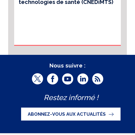
technologies de santé (CNEDiMTS)
Nous suivre :
T
F
Y
L
R
w
a
o
i
S
Restez informé !
i
c
u
n
S
t
e
t
k
ABONNEZ-VOUS AUX ACTUALITÉS
t
b
u
e
e
o
b
d