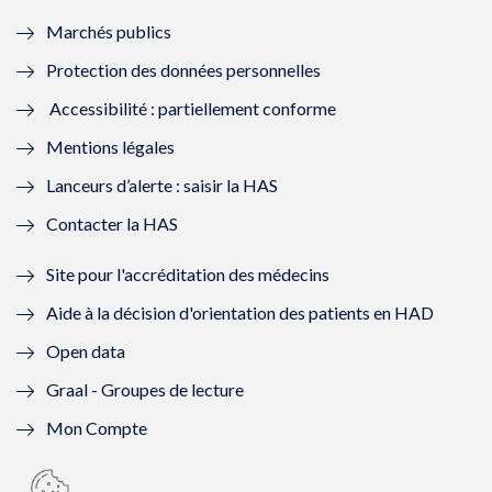
e
f
e
f
Marchés publics
n
e
n
e
Protection des données personnelles
ê
n
ê
n
Accessibilité : partiellement conforme
t
ê
t
ê
Mentions légales
r
t
r
t
Lanceurs d’alerte : saisir la HAS
e
r
e
r
Contacter la HAS
)
e
)
e
Site pour l'accréditation des médecins
)
)
Aide à la décision d'orientation des patients en HAD
Open data
Graal - Groupes de lecture
Mon Compte