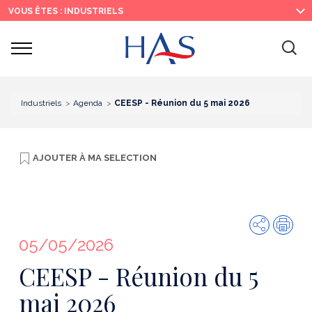
Recherche
Menu
Contenu
VOUS ÊTES : INDUSTRIELS
principal
principal
Ouvrir
Ouv
le
menu
la
re
Industriels
Agenda
CEESP - Réunion du 5 mai 2026
AJOUTER À
MA SELECTION
Partager
Imp
05/05/2026
CEESP - Réunion du 5
mai 2026