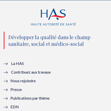
e
o
b
d
r
o
e
I
(
k
(
n
n
(
n
(
o
n
o
n
Développer la qualité dans le champ
sanitaire, social et médico-social
u
o
u
o
v
u
v
u
e
v
e
v
La HAS
Contribuez aux travaux
l
e
l
e
Nous rejoindre
l
l
l
l
Presse
e
l
e
l
Publications par thème
f
e
f
e
EDN