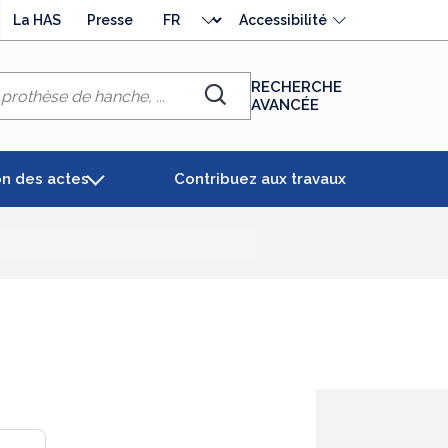
Choisir
La HAS
Presse
Accessibilité
la
langue
RECHERCHE
AVANCÉE
Chercher
on des actes
Contribuez aux travaux