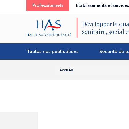
Recherche
Menu
Contenu
Professionnels
Établissements et services
principal
principal
Développer la qua
sanitaire, social 
Toutes nos publications
Sécurité du p
Accueil