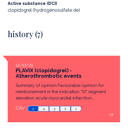
Active substance (DCI)
clopidogrel (hydrogénosulfate de)
history (7)
12/17/25
PLAVIX (clopidogrel) -
Atherothrombotic events
Summary of opinion Favourable opinion for
reimbursement in the indication “ST segment
elevation acute myocardial infarction,...
CAV :
5
4
3
2
1