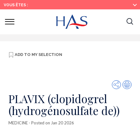
Search
Main
Main
VOUS ÊTES :
Menu
Content
Ouvrir
Ouv
le
menu
la
re
ADD TO
MY SELECTION
Share
Prin
PLAVIX (clopidogrel
(hydrogénosulfate de))
MEDICINE
- Posted on Jan 20 2026