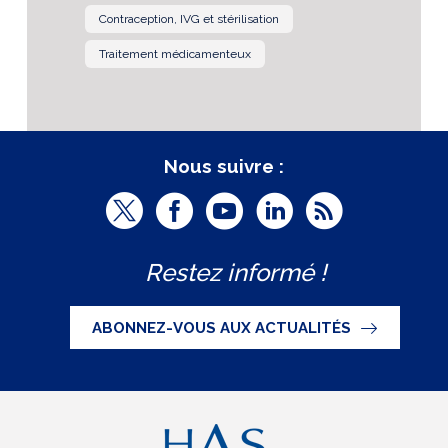
Contraception, IVG et stérilisation
Traitement médicamenteux
Nous suivre :
T
F
Y
L
R
w
a
o
i
S
Restez informé !
i
c
u
n
S
t
e
t
k
ABONNEZ-VOUS AUX ACTUALITÉS
t
b
u
e
e
o
b
d
r
o
e
I