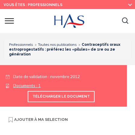
Recherche
Menu
Contenu
VOUS ÊTES : PROFESSIONNELS
principal
principal
Ouvrir
Ouv
le
menu
la
re
Professionnels
Toutes nos publications
Contraceptifs oraux
estroprogestatifs : préférez les «pilules» de 1re ou 2e
génération
Date de validation :
novembre 2012
Documents :
1
TÉLÉCHARGER LE DOCUMENT
AJOUTER À
MA SELECTION