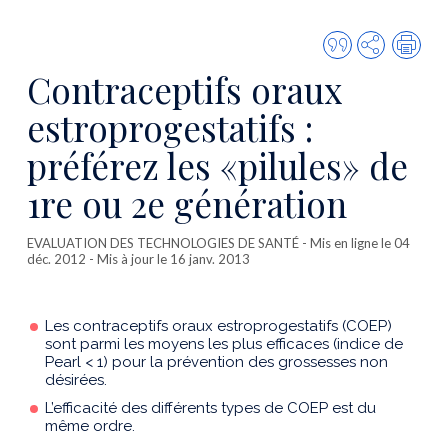
Citer
Partager
Imp
cette
Contraceptifs oraux
publicatio
estroprogestatifs :
préférez les «pilules» de
1re ou 2e génération
EVALUATION DES TECHNOLOGIES DE SANTÉ
- Mis en ligne le 04
déc. 2012 - Mis à jour le 16 janv. 2013
Les contraceptifs oraux estroprogestatifs (COEP)
sont parmi les moyens les plus efficaces (indice de
Pearl < 1) pour la prévention des grossesses non
désirées.
L’efficacité des différents types de COEP est du
même ordre.