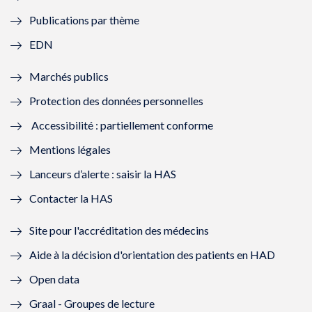
e
l
e
l
Publications par thème
f
e
f
e
EDN
e
f
e
f
Marchés publics
n
e
n
e
Protection des données personnelles
ê
n
ê
n
Accessibilité : partiellement conforme
t
ê
t
ê
Mentions légales
r
t
r
t
Lanceurs d’alerte : saisir la HAS
e
r
e
r
Contacter la HAS
)
e
)
e
Site pour l'accréditation des médecins
)
)
Aide à la décision d'orientation des patients en HAD
Open data
Graal - Groupes de lecture