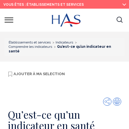
Recherche
Menu
Contenu
VOUS ÊTES : ÉTABLISSEMENTS ET SERVICES
principal
principal
Ouvrir
Ouv
le
menu
la
re
Établissements et services
Indicateurs
Comprendre les indicateurs
Qu’est-ce qu’un indicateur en
santé
AJOUTER À
MA SELECTION
Partager
Imp
Qu’est-ce qu’un
indicateur en santé