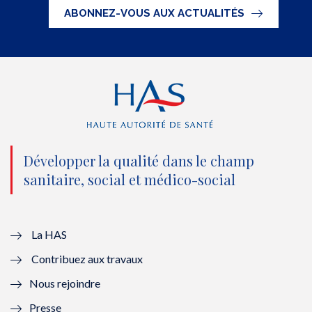
t
e
t
k
ABONNEZ-VOUS AUX ACTUALITÉS
t
b
u
e
e
o
b
d
r
o
e
I
(
k
(
n
n
(
n
(
o
n
o
n
Développer la qualité dans le champ
sanitaire, social et médico-social
u
o
u
o
v
u
v
u
e
v
e
v
La HAS
Contribuez aux travaux
l
e
l
e
Nous rejoindre
l
l
l
l
Presse