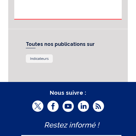
Toutes nos publications sur
Indicateurs
Nous suivre :
T
F
Y
L
R
w
a
o
i
S
Restez informé !
i
c
u
n
S