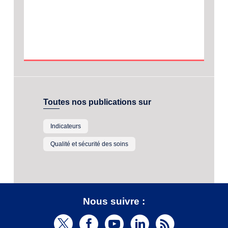
Toutes nos publications sur
Indicateurs
Qualité et sécurité des soins
Nous suivre :
T
F
Y
L
R