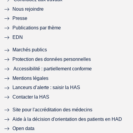
l
e
l
e
Nous rejoindre
l
l
l
l
Presse
e
l
e
l
Publications par thème
f
e
f
e
EDN
e
f
e
f
Marchés publics
n
e
n
e
Protection des données personnelles
Accessibilité : partiellement conforme
ê
n
ê
n
Mentions légales
t
ê
t
ê
Lanceurs d’alerte : saisir la HAS
r
t
r
t
Contacter la HAS
e
r
e
r
Site pour l'accréditation des médecins
)
e
)
e
Aide à la décision d'orientation des patients en HAD
)
)
Open data