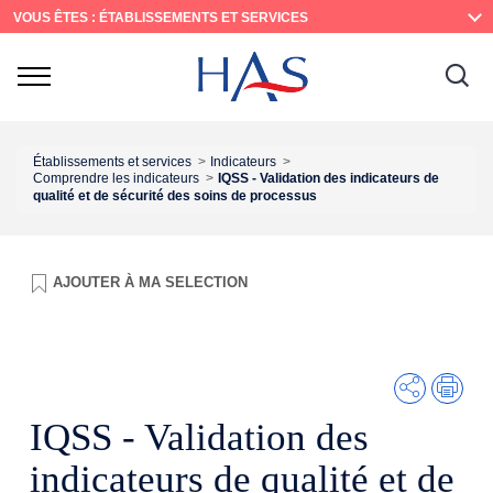
Recherche
Menu
Contenu
VOUS ÊTES : ÉTABLISSEMENTS ET SERVICES
principal
principal
Ouvrir
Ouv
le
menu
la
rec
Établissements et services
Indicateurs
Comprendre les indicateurs
IQSS - Validation des indicateurs de
qualité et de sécurité des soins de processus
AJOUTER À
MA SELECTION
Partager
Imp
IQSS - Validation des
indicateurs de qualité et de