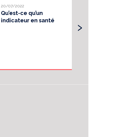
20/07/2022
25/07/2019
Qu’est-ce qu’un
IQSS - Validat
›
indicateur en santé
indicateurs d
qualité et de 
des soins de
processus