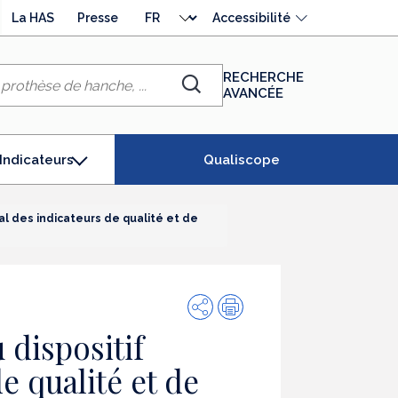
Choisir
La HAS
Presse
Accessibilité
la
langue
RECHERCHE
AVANCÉE
Chercher
Qualiscope
Indicateurs
(élément
séléctionné)
nal des indicateurs de qualité et de
Partager
Impression
u dispositif
e qualité et de