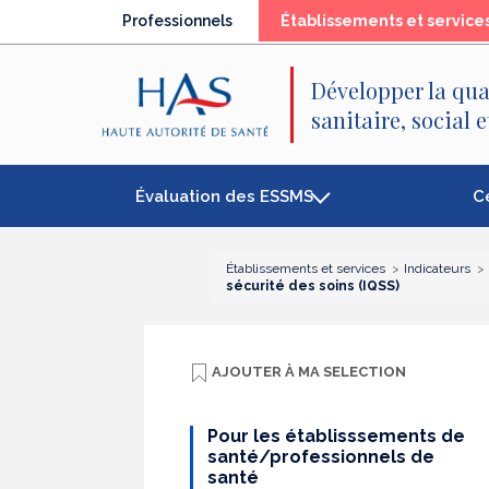
Recherche
Menu
Contenu
Professionnels
Établissements et service
principal
principal
Développer la qua
sanitaire, social 
Évaluation des ESSMS
C
Établissements et services
Indicateurs
sécurité des soins (IQSS)
AJOUTER À
MA SELECTION
Pour les établisssements de
santé/professionnels de
santé