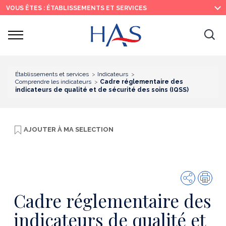
Recherche
Menu
Contenu
VOUS ÊTES : ÉTABLISSEMENTS ET SERVICES
principal
principal
Ouvrir
Ouv
le
menu
la
re
Établissements et services
Indicateurs
Comprendre les indicateurs
Cadre réglementaire des
indicateurs de qualité et de sécurité des soins (IQSS)
AJOUTER À
MA SELECTION
Partager
Imp
Cadre réglementaire des
indicateurs de qualité et