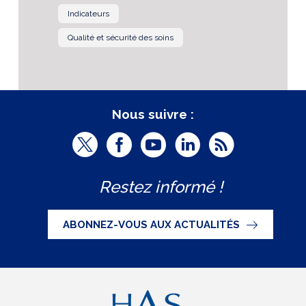
Indicateurs
Qualité et sécurité des soins
Nous suivre :
T
F
Y
L
R
w
a
o
i
S
Restez informé !
i
c
u
n
S
t
e
t
k
ABONNEZ-VOUS AUX ACTUALITÉS
t
b
u
e
e
o
b
d
r
o
e
I