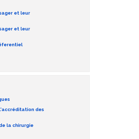
sager et leur
sager et leur
éferentiel
iques
L'accréditation des
e la chirurgie