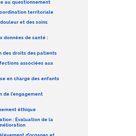
ide au questionnement
oordination territoriale
a douleur et des soins
ux données de santé :
n des droits des patients
nfections associées aux
rise en charge des enfants
on de l’engagement
nnement éthique
tion : Évaluation de la
mélioration
prélèvement d’organes et