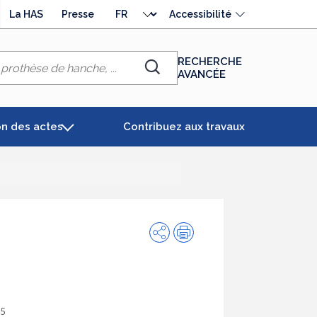
Choisir
La HAS
Presse
Accessibilité
la
langue
RECHERCHE
AVANCÉE
Chercher
on des actes
Contribuez aux travaux
Partager
Impression
25