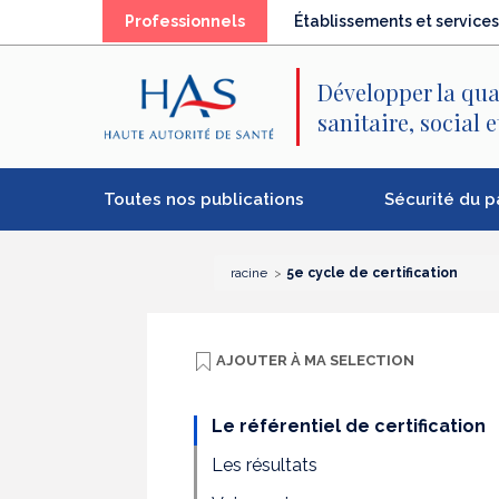
Recherche
Menu
Contenu
Professionnels
Établissements et services
principal
principal
Développer la qua
sanitaire, social 
Toutes nos publications
Sécurité du p
racine
5e cycle de certification
AJOUTER À
MA SELECTION
Le référentiel de certification
Les résultats