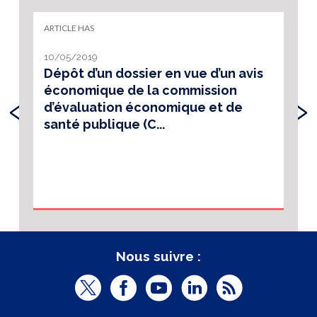
ARTICLE HAS
10/05/2019
Dépôt d’un dossier en vue d’un avis
économique de la commission
‹
›
d’évaluation économique et de
santé publique (C...
Nous suivre :
T
F
Y
L
R
w
a
o
i
S