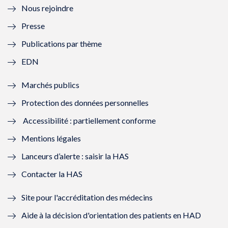
Nous rejoindre
l
l
l
l
Presse
e
l
e
l
Publications par thème
f
e
f
e
EDN
e
f
e
f
Marchés publics
n
e
n
e
Protection des données personnelles
ê
n
ê
n
Accessibilité : partiellement conforme
t
ê
t
ê
Mentions légales
r
t
r
t
Lanceurs d’alerte : saisir la HAS
e
r
e
r
Contacter la HAS
)
e
)
e
Site pour l'accréditation des médecins
)
)
Aide à la décision d'orientation des patients en HAD