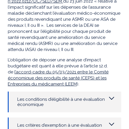
n°2022.0212/DC/SED/SEM
du 23 juin 2022 « relative à
l’impact significatif sur les dépenses de l’assurance
maladie déclenchant l’évaluation médico-économique
des produits revendiquant une ASMR ou une ASA de
niveaux I, II ou III ».
Les services de la DEAI se
prononcent sur
l’
éligibilité pour chaque produit de
santé
revendiquant
une
amélioration du service
médical rendu (
ASMR
)
ou
une
amélioration du service
attendu (
ASA
)
de niveau I, II ou III.
L’obligation de déposer
une analyse d’impact
budgétaire
est quant à elle prévue à l’article 12.d.
de
l’accord-cadre du 05/03/2021 entre le Comité
économique des produits de santé (CEPS) et les
Entreprises du médicament (LEEM
)
.
Les conditions d’éligibilité à une évaluation
économique
Les critères d’exemption à une évaluation