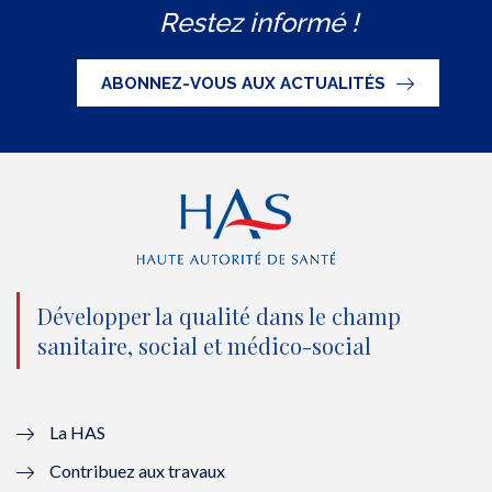
Restez informé !
i
c
u
n
S
t
e
t
k
ABONNEZ-VOUS AUX ACTUALITÉS
t
b
u
e
e
o
b
d
r
o
e
I
(
k
(
n
n
(
n
(
o
n
o
n
Développer la qualité dans le champ
sanitaire, social et médico-social
u
o
u
o
v
u
v
u
e
v
e
v
La HAS
Contribuez aux travaux
l
e
l
e