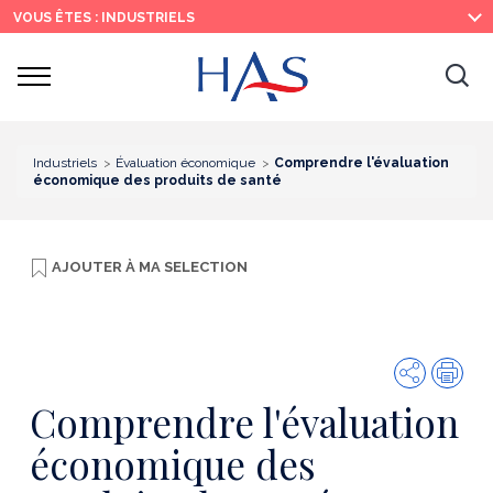
Recherche
Menu
Contenu
VOUS ÊTES : INDUSTRIELS
principal
principal
Ouvrir
Ouv
le
menu
la
re
Industriels
Évaluation économique
Comprendre l'évaluation
économique des produits de santé
AJOUTER À
MA SELECTION
Partager
Imp
Comprendre l'évaluation
économique des